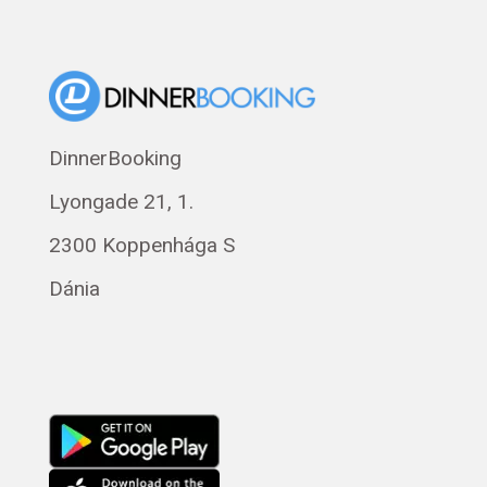
Dansk
Suomi
Norsk bokmål
Eesti
DinnerBooking
Polski
Lyongade 21, 1.
Svenska
Français
2300 Koppenhága S
Română
Dánia
Русский