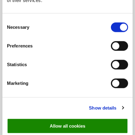
of their services.
Díjcsomagok
Fine Dining
Consent
Necessary
Egy étterem
Selection
Több étterem
Preferences
Statistics
Források
Marketing
Blog
Show details
Információ
Allow all cookies
Rólunk