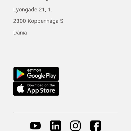
Polski
Lyongade 21, 1.
Svenska
Français
2300 Koppenhága S
Română
Dánia
Русский