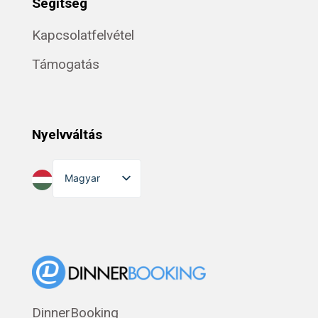
Segítség
Kapcsolatfelvétel
Támogatás
Nyelvváltás
Magyar
English
Dansk
Suomi
Norsk bokmål
Eesti
DinnerBooking