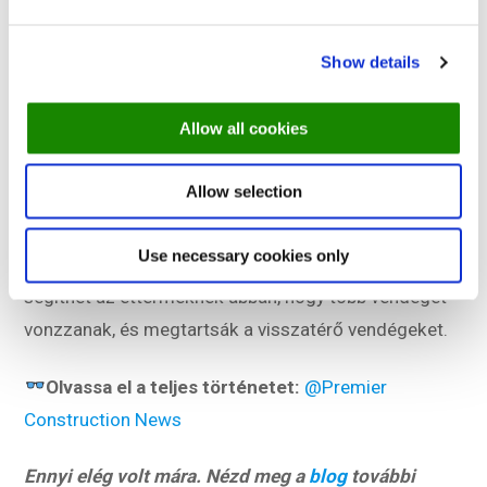
növelik a forgalmat.
Show details
Figyelsz:
Az értékek keresése nem korlátozódik az Egyesült
Allow all cookies
Királyságra. A vendégek Európa-szerte nagy
figyelmet fordítanak az árakra és az ajánlatokra. Az
Allow selection
ajánlatok online láthatóvá tétele a foglalási
platformokon keresztül, a hűségprogramok vagy a
Use necessary cookies only
szezonális étlapok segítségével bármely piacon
segíthet az éttermeknek abban, hogy több vendéget
vonzzanak, és megtartsák a visszatérő vendégeket.
Olvassa el a teljes történetet:
@Premier
Construction News
Ennyi elég volt mára. Nézd meg a
blog
további