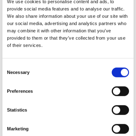
We use cookies to personalise content and ads, to
a helyi kínálatra és árképzésre is.
provide social media features and to analyse our traffic.
We also share information about your use of our site with
Olvassa el a teljes történetet:
@EFA News
our social media, advertising and analytics partners who
may combine it with other information that you’ve
provided to them or that they’ve collected from your use
A britek étkezési ajánlatok iránti
of their services.
étvágya megugrik 61%
Miről van szó:
Consent
Necessary
Selection
A TheFork új kutatása által lefedett
Premier építési
hírek
azt mutatja, hogy a brit étkezők kedve a
Preferences
kedvezmények iránt egyre nagyobb, és a tavalyi évhez
képest 61%-tel nőtt a foglalások száma. A
Statistics
megtakarítási forró pontok közé tartozik
Manchester, Birmingham és Leeds, ahol az
Marketing
értéktudatos étkezők promóciós ajánlatok révén