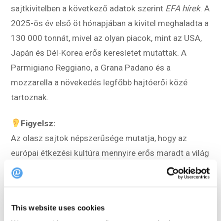
sajtkivitelben a következő adatok szerint
EFA hírek
. A
2025-ös év első öt hónapjában a kivitel meghaladta a
130 000 tonnát, mivel az olyan piacok, mint az USA,
Japán és Dél-Korea erős keresletet mutattak. A
Parmigiano Reggiano, a Grana Padano és a
mozzarella a növekedés legfőbb hajtóerői közé
tartoznak.
Figyelsz:
Az olasz sajtok népszerűsége mutatja, hogy az
európai étkezési kultúra mennyire erős maradt a világ
színpadán. Az európai éttermek számára ez
egyszerre jelent lehetőséget és kihívást. Az
autentikus termékek értéket adhatnak az étlapnak, de
This website uses cookies
a növekvő nemzetközi kereslet nyomást gyakorolhat