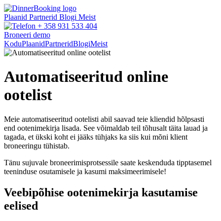
Plaanid
Partnerid
Blogi
Meist
+ 358 931 533 404
Broneeri demo
Kodu
Plaanid
Partnerid
Blogi
Meist
Automatiseeritud online
ootelist
Meie automatiseeritud ootelisti abil saavad teie kliendid hõlpsasti
end ootenimekirja lisada. See võimaldab teil tõhusalt täita lauad ja
tagada, et ükski koht ei jääks tühjaks ka siis kui mõni klient
broneeringu tühistab.
Tänu sujuvale broneerimisprotsessile saate keskenduda tipptasemel
teeninduse osutamisele ja kasumi maksimeerimisele!
Veebipõhise ootenimekirja kasutamise
eelised