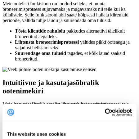
Meie ootelisti funktsioon on loodud selleks, et muuta
broneerimisprotsess sujuvamaks ja mugavamaks nii teile kui ka
külalistele. Selle funktsiooni abil saate hõlpsasti hallata kiiremaid
perioode, vältida tühje laudu ja suurendada oma tulusid.
Tõsta klientide rahulolu
pakkudes alternatiivi täielikult
broneeritud aegadeks.
Lihtsusta broneerimisprotsessi
vältides pikki ooteaegu ja
vajadust helistamiseks.
Suurendage oma tulusid
tagades, et kõik lauad saaksid
broneeritud.
Intuitiivne ja kasutajasõbralik
ootenimekiri
Meie kasutajasõbralik ootelist lihtsustab broneerimisprotsessi teie
meeskonna ja külaliste jaoks. Veebipõhises broneerimisvoos saavad
külalised end hõlpsasti lisada ootenimekirja ja valida oma eelistatud
aja - olgu see siis varajane hommikusöök või hiline õhtusöök. See
võimaldab teie meeskonnal tõhusalt hallata laudade saadavust ja
pakkuda külalistele sujuvat kogemust.
This website uses cookies