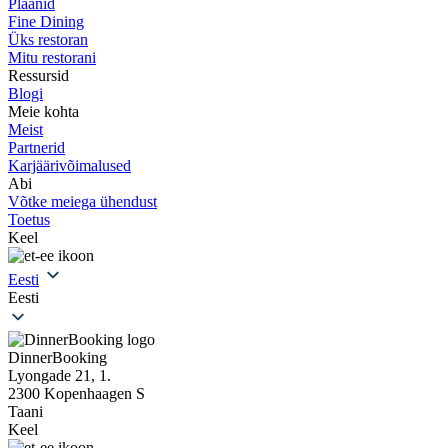
Plaanid
Fine Dining
Üks restoran
Mitu restorani
Ressursid
Blogi
Meie kohta
Meist
Partnerid
Karjäärivõimalused
Abi
Võtke meiega ühendust
Toetus
Keel
Eesti
Eesti
DinnerBooking
Lyongade 21, 1.
2300 Kopenhaagen S
Taani
Keel