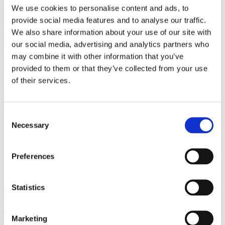
Lisaks võimaldab meie süsteem teie meeskonnal kiiresti ja hõlpsasti
We use cookies to personalise content and ads, to
külalisi ootenimekirja lisada, tagades, et kõik taotlused võetakse
provide social media features and to analyse our traffic.
kiiresti vastu.
We also share information about your use of our site with
our social media, advertising and analytics partners who
may combine it with other information that you’ve
Hea ülevaade teie restorani
provided to them or that they’ve collected from your use
ootenimekirjas olevatest külalistest
of their services.
Ootelisti funktsioon kuvab mitmesugust teavet registreerunud
külaliste kohta, sealhulgas:
Consent
Ajavahemik, mille jooksul külaline on huvitatud laua
Necessary
Selection
broneerimisest
Külaliste arv broneeringu kohta (PAX)
Külalise ees- ja perekonnanimi
Preferences
Nende ettevõte (kui see on asjakohane)
Restorani personali poolt sisestatud märkused või
kommentaarid
Statistics
Teavita kliente laua vabanemise korral
Marketing