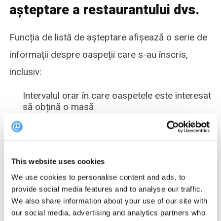
așteptare a restaurantului dvs.
Funcția de listă de așteptare afișează o serie de
informații despre oaspeții care s-au înscris,
inclusiv:
Intervalul orar în care oaspetele este interesat
să obțină o masă
Numărul de oaspeți pe rezervare (PAX)
Numele și prenumele oaspetelui
This website uses cookies
Compania lor (dacă este relevant)
We use cookies to personalise content and ads, to
provide social media features and to analyse our traffic.
Orice note sau comentarii introduse de
We also share information about your use of our site with
personalul restaurantului
our social media, advertising and analytics partners who