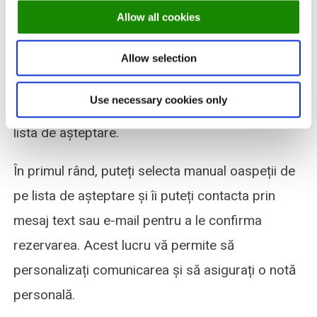
masă este disponibilă
Allow all cookies
Atunci când o masă devine disponibilă în
Allow selection
restaurantul dumneavoastră, aveți două opțiuni
Use necessary cookies only
pentru a confirma rezervarea cu oaspeții de pe
lista de așteptare.
În primul rând, puteți selecta manual oaspeții de
pe lista de așteptare și îi puteți contacta prin
mesaj text sau e-mail pentru a le confirma
rezervarea. Acest lucru vă permite să
personalizați comunicarea și să asigurați o notă
personală.