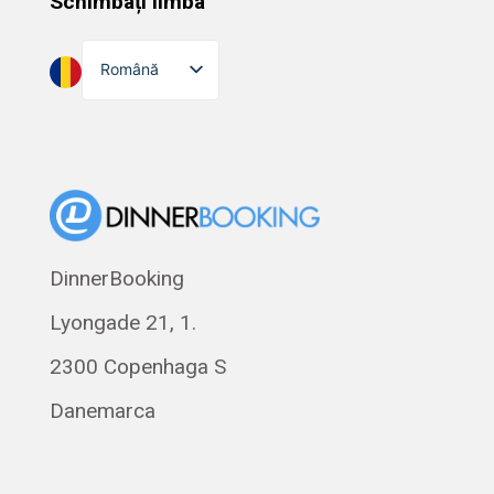
Schimbați limba
Română
English
Dansk
Suomi
Norsk bokmål
Eesti
DinnerBooking
Polski
Lyongade 21, 1.
Svenska
Français
2300 Copenhaga S
Magyar
Danemarca
Русский