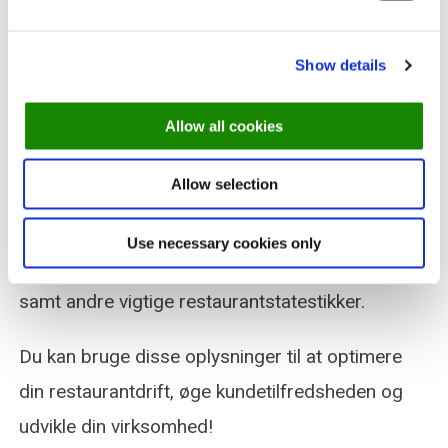
Adgang til statistikker i et
Show details
restaurantreservationssystem er afgørende for
at kunne træffe informerede beslutninger, der vil
Allow all cookies
forbedre din restaurants resultater.
Allow selection
Med DinnerBookings bookingsystem kan du
overvåge din belægningsgrad, antal bookinger
Use necessary cookies only
pr. område, kundefeedback og tilfredshedsgrad
samt andre vigtige restaurantstatestikker.
Du kan bruge disse oplysninger til at optimere
din restaurantdrift, øge kundetilfredsheden og
udvikle din virksomhed!