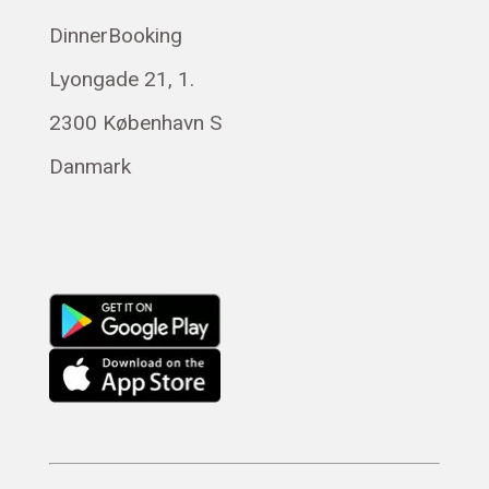
Polski
DinnerBooking
Svenska
Lyongade 21, 1.
Français
Română
2300 København S
Magyar
Danmark
Русский