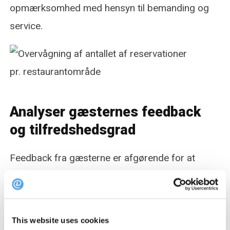
opmærksomhed med hensyn til bemanding og
service.
Analyser gæsternes feedback
og tilfredshedsgrad
Feedback fra gæsterne er afgørende for at
forbedre din restaurants service og udbud. Ved
have adgang til statistikker over kundefeedback
og den gennemsnitlige tilfredshedsgrad, kan du
This website uses cookies
identificere områder, hvor din restaurant klarer