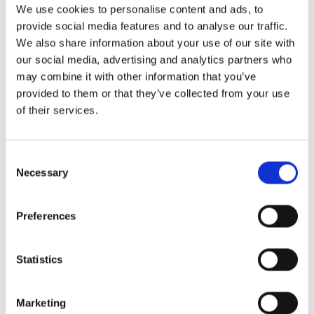
We use cookies to personalise content and ads, to
sig godt, og hvor den har brug for forbedringer.
provide social media features and to analyse our traffic.
We also share information about your use of our site with
our social media, advertising and analytics partners who
Det kan hjælpe dig med at foretage målrettede
may combine it with other information that you’ve
ændringer for at forbedre dine gæsters
provided to them or that they’ve collected from your use
oplevelse og øge deres loyalitet over for din
of their services.
restaurants brand.
Consent
Necessary
Selection
Preferences
Statistikker, der hjælper din
Statistics
restaurantvirksomhed med at
vokse
Marketing