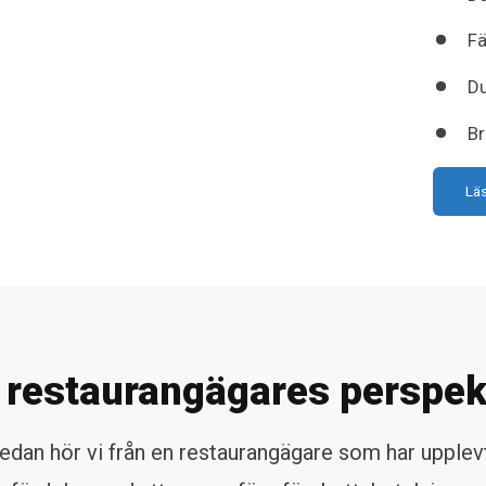
Fä
Du
Br
Lä
 restaurangägares perspek
nedan hör vi från en restaurangägare som har upplev