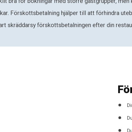
kilt bra för bokningar med större gästgrupper, men
ekar. Förskottsbetalning hjälper till att förhindra u
art skräddarsy förskottsbetalningen efter din restau
Fö
Di
Du
Du