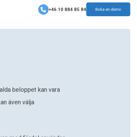
+46 10 884 85 84
Boka en demo
talda beloppet kan vara
an även välja