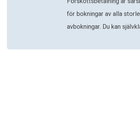
Förskottsbetalning är särs
för bokningar av alla storl
avbokningar. Du kan självkl