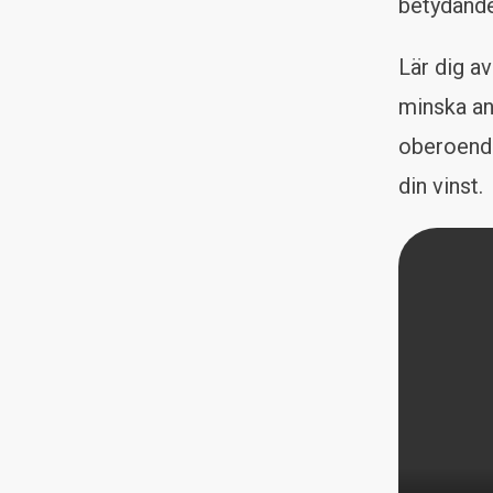
betydande
Lär dig a
minska an
oberoende
din vinst.