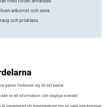
 kan med fördel användas
tebliven ankomst och sena
rang och prisklass.
rdelarna
na gäster förbinder sig till sitt besök
 kan se all information i din dagliga översikt
 är garanterad ett minimibelopp om en gäst inte kommer