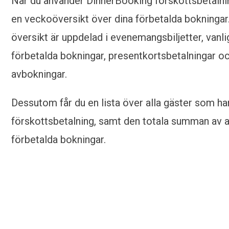
När du använder DinnerBooking förskottsbetalnin
en veckoöversikt över dina förbetalda bokningar
översikt är uppdelad i evenemangsbiljetter, vanli
förbetalda bokningar, presentkortsbetalningar oc
avbokningar.
Dessutom får du en lista över alla gäster som har
förskottsbetalning, samt den totala summan av a
förbetalda bokningar.