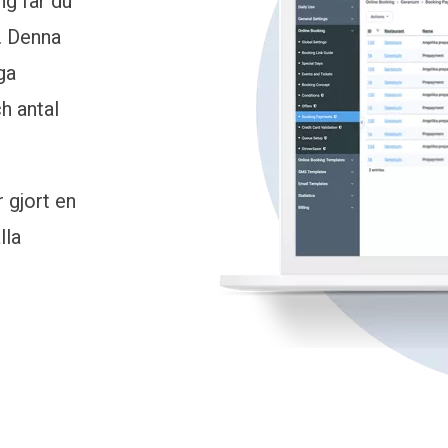
g får du
. Denna
ga
h antal
 gjort en
lla