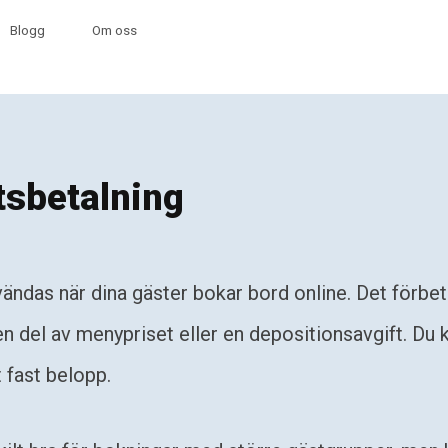
Blogg
Om oss
tsbetalning
ändas när dina gäster bokar bord online. Det förbe
n del av menypriset eller en depositionsavgift. Du k
 fast belopp.