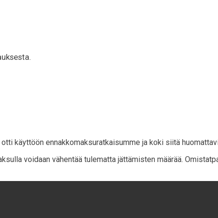
auksesta.
 otti käyttöön ennakkomaksuratkaisumme ja koki siitä huomattavi
sulla voidaan vähentää tulematta jättämisten määrää. Omistatpa s