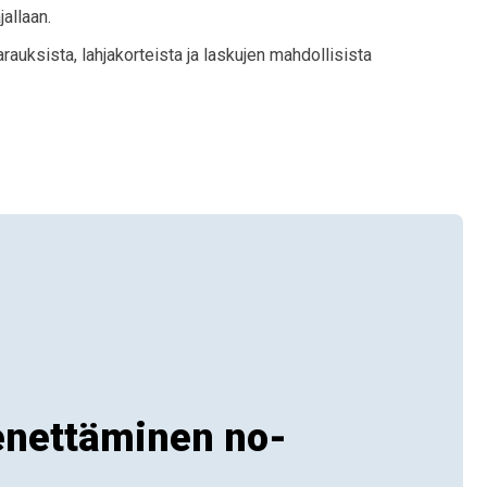
jallaan.
uksista, lahjakorteista ja laskujen mahdollisista
enettäminen no-