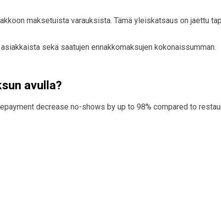
akkoon maksetuista varauksista. Tämä yleiskatsaus on jaettu tap
ta asiakkaista sekä saatujen ennakkomaksujen kokonaissumman.
sun avulla?
prepayment decrease no-shows by up to 98% compared to restaur