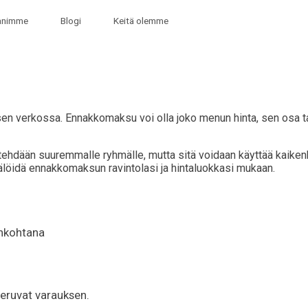
animme
Blogi
Keitä olemme
en verkossa. Ennakkomaksu voi olla joko menun hinta, sen osa ta
us tehdään suuremmalle ryhmälle, mutta sitä voidaan käyttää kai
tälöidä ennakkomaksun ravintolasi ja hintaluokkasi mukaan.
ankohtana
peruvat varauksen.