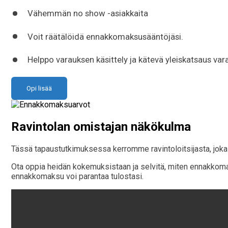
Vähemmän no show -asiakkaita
Voit räätälöidä ennakkomaksusääntöjäsi.
Helppo varauksen käsittely ja kätevä yleiskatsaus var
Opi lisää
Ravintolan omistajan näkökulma
Tässä tapaustutkimuksessa kerromme ravintoloitsijasta, joka
Ota oppia heidän kokemuksistaan ja selvitä, miten ennakkomak
ennakkomaksu voi parantaa tulostasi.