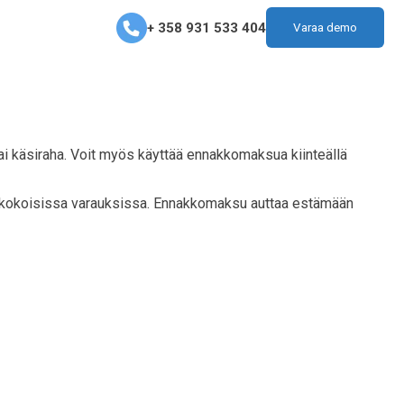
+ 358 931 533 404
Varaa demo
i käsiraha. Voit myös käyttää ennakkomaksua kiinteällä
kenkokoisissa varauksissa. Ennakkomaksu auttaa estämään