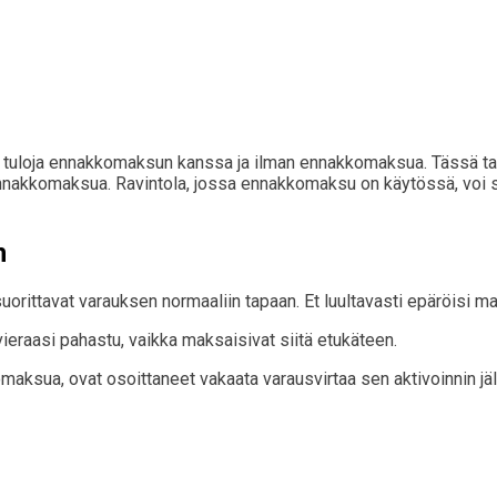
 tuloja ennakkomaksun kanssa ja ilman ennakkomaksua. Tässä tap
t ennakkomaksua. Ravintola, jossa ennakkomaksu on käytössä, voi 
n
orittavat varauksen normaaliin tapaan. Et luultavasti epäröisi ma
vieraasi pahastu, vaikka maksaisivat siitä etukäteen.
maksua, ovat osoittaneet vakaata varausvirtaa sen aktivoinnin jä