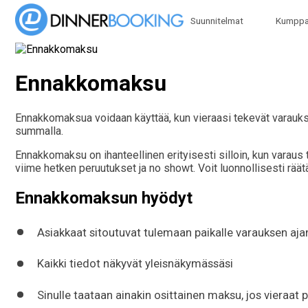
Suunnitelmat
Kumpp
Ennakkomaksu
Ennakkomaksua voidaan käyttää, kun vieraasi tekevät varauks
summalla.
Ennakkomaksu on ihanteellinen erityisesti silloin, kun vara
viime hetken peruutukset ja no showt. Voit luonnollisesti rää
Ennakkomaksun hyödyt
Asiakkaat sitoutuvat tulemaan paikalle varauksen aj
Kaikki tiedot näkyvät yleisnäkymässäsi
Sinulle taataan ainakin osittainen maksu, jos vieraat 