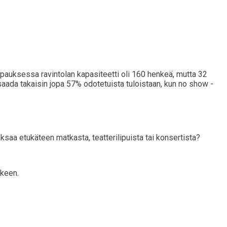
auksessa ravintolan kapasiteetti oli 160 henkeä, mutta 32
saada takaisin jopa 57% odotetuista tuloistaan, kun no show -
ksaa etukäteen matkasta, teatterilipuista tai konsertista?
lkeen.