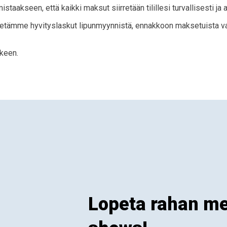
aakseen, että kaikki maksut siirretään tilillesi turvallisesti ja a
ähetämme hyvityslaskut lipunmyynnistä, ennakkoon maksetuista vara
lkeen.
Lopeta rahan m