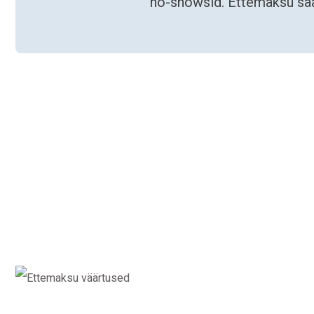
no-showsid. Ettemaksu saad