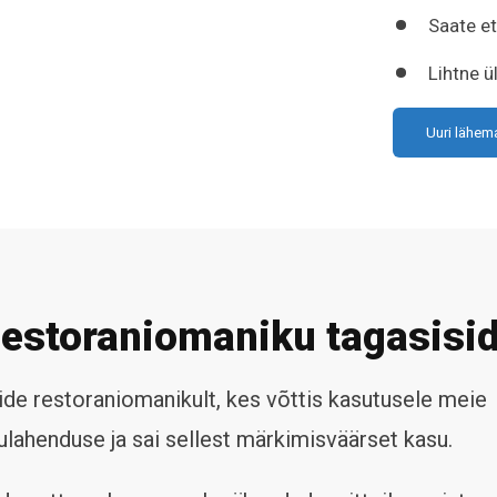
Saate e
Lihtne ü
Uuri lähem
estoraniomaniku tagasisi
äide restoraniomanikult, kes võttis kasutusele meie
lahenduse ja sai sellest märkimisväärset kasu.