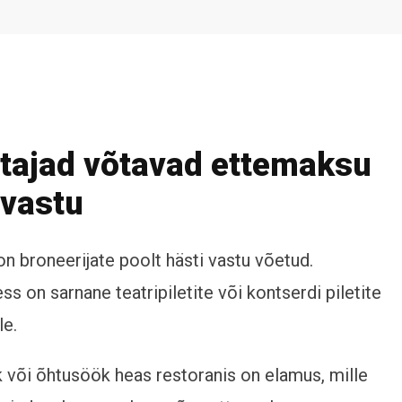
tajad võtavad ettemaksu
 vastu
n broneerijate poolt hästi vastu võetud.
s on sarnane teatripiletite või kontserdi piletite
le.
või õhtusöök heas restoranis on elamus, mille