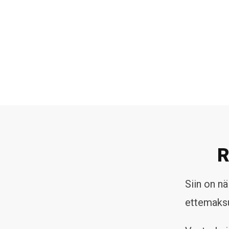
R
Siin on n
ettemaksu