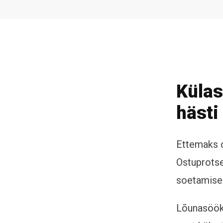
Külas
hästi
Ettemaks o
Ostuprotses
soetamise
Lõunasöök 