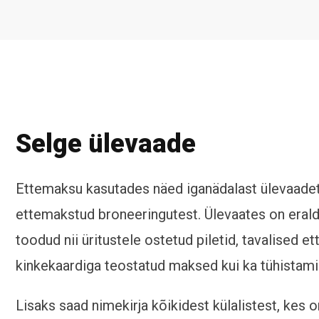
Selge ülevaade
Ettemaksu kasutades näed iganädalast ülevaade
ettemakstud broneeringutest. Ülevaates on eraldi
toodud nii üritustele ostetud piletid, tavalised e
kinkekaardiga teostatud maksed kui ka tühistami
Lisaks saad nimekirja kõikidest külalistest, kes o