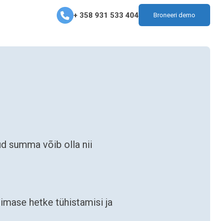
+ 358 931 533 404
Broneeri demo
d summa võib olla nii
imase hetke tühistamisi ja