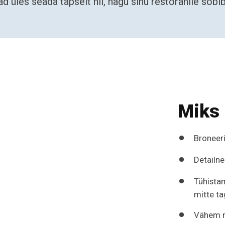
 üles seada täpselt nii, nagu sinu restoranile sobib
Miks
Broneeri
Detailn
Tühista
mitte t
Vähem 