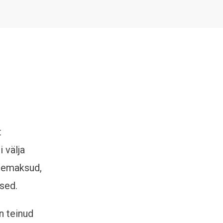
t
 välja
ttemaksud,
sed.
n teinud