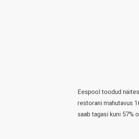
Eespool toodud näites 
restorani mahutavus 16
saab tagasi kuni 57% 