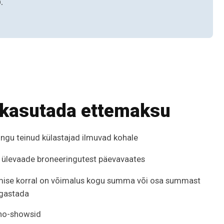
.
 kasutada ettemaksu
ngu teinud külastajad ilmuvad kohale
e ülevaade broneeringutest päevavaates
mise korral on võimalus kogu summa või osa summast
agastada
no-showsid