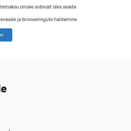
ttemaksu omale sobivalt üles seada
levaade ja broneeringute haldamine
alt
de