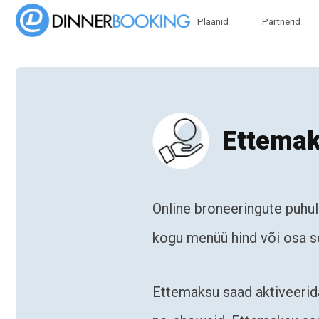
Plaanid
Partnerid
Ettema
Online broneeringute puhu
kogu menüü hind või osa se
Ettemaksu saad aktiveerida