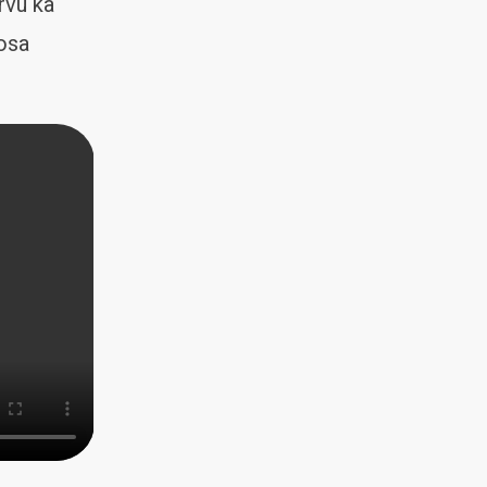
rvu ka
 osa