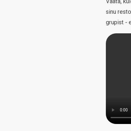
Vaata, ku
sinu resto
grupist - 