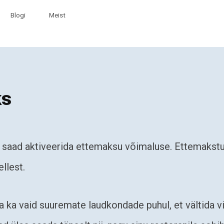
Blogi
Meist
ks
l saad aktiveerida ettemaksu võimaluse. Ettemakstu
llest.
 ka vaid suuremate laudkondade puhul, et vältida vi