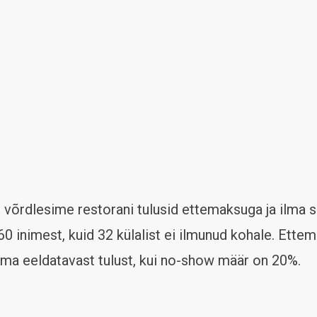
võrdlesime restorani tulusid ettemaksuga ja ilma sel
0 inimest, kuid 32 külalist ei ilmunud kohale. Ette
oma eeldatavast tulust, kui no-show määr on 20%.