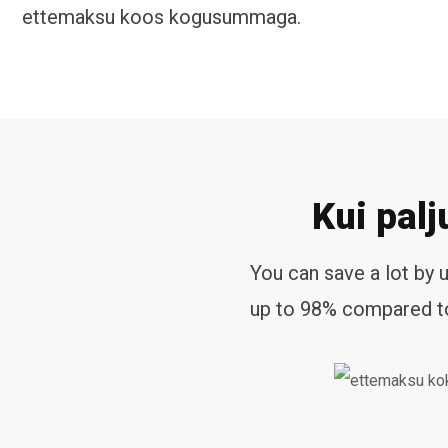
ettemaksu koos kogusummaga.
Kui pal
You can save a lot by
up to 98% compared to