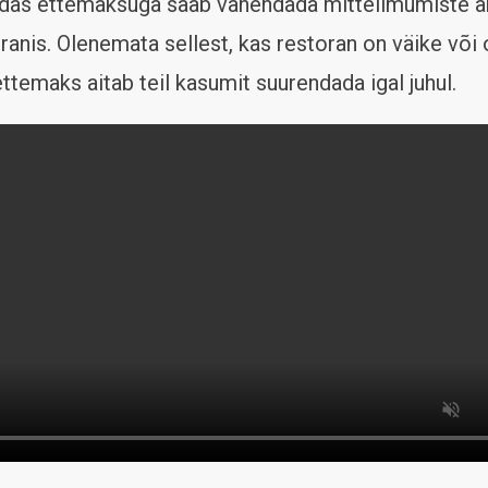
idas ettemaksuga saab vähendada mitteilmumiste a
ranis. Olenemata sellest, kas restoran on väike või
ettemaks aitab teil kasumit suurendada igal juhul.