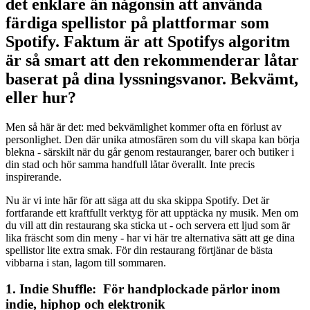
det enklare än någonsin att använda
färdiga spellistor på plattformar som
Spotify. Faktum är att Spotifys algoritm
är så smart att den rekommenderar låtar
baserat på dina lyssningsvanor. Bekvämt,
eller hur?
Men så här är det: med bekvämlighet kommer ofta en förlust av
personlighet. Den där unika atmosfären som du vill skapa kan börja
blekna - särskilt när du går genom restauranger, barer och butiker i
din stad och hör samma handfull låtar överallt. Inte precis
inspirerande.
Nu är vi inte här för att säga att du ska skippa Spotify. Det är
fortfarande ett kraftfullt verktyg för att upptäcka ny musik. Men om
du vill att din restaurang ska sticka ut - och servera ett ljud som är
lika fräscht som din meny - har vi här tre alternativa sätt att ge dina
spellistor lite extra smak. För din restaurang förtjänar de bästa
vibbarna i stan, lagom till sommaren.
1. Indie Shuffle:
För handplockade pärlor inom
indie, hiphop och elektronik