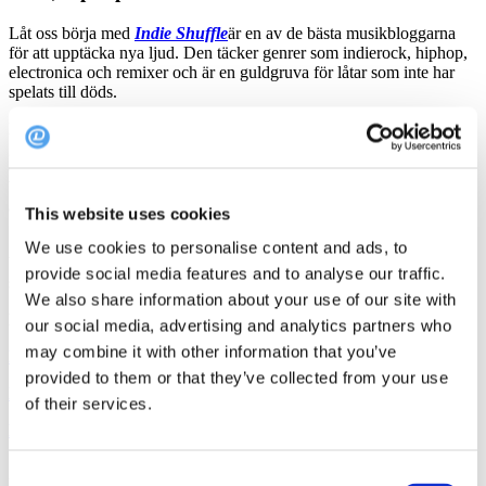
Låt oss börja med
Indie Shuffle
är en av de bästa musikbloggarna
för att upptäcka nya ljud. Den täcker genrer som indierock, hiphop,
electronica och remixer och är en guldgruva för låtar som inte har
spelats till döds.
Bloggen innehåller korta recensioner av varje låt - något som dina
gäster aldrig kommer att läsa - men dessa recensioner tjänar ett syfte:
de säkerställer att varje låt är noggrant utvald. Inga algoritmer här,
bara riktiga människor som väljer bra musik. En bra källa om du vill
att din spellista ska sticka ut från mängden.
This website uses cookies
Indie Shuffle erbjuder också en gratis, lättanvänd app där du kan
We use cookies to personalise content and ads, to
bygga dina egna spellistor från deras urval eller dyka in i
provide social media features and to analyse our traffic.
specialgjorda.
We also share information about your use of our site with
Här är några av våra favoriter:
our social media, advertising and analytics partners who
may combine it with other information that you’ve
Lounge / Trip-hop:
Avslappnade, soldränkta vibbar på din terrass
provided to them or that they’ve collected from your use
Djup värme
:
En mjuk, själfull mix för att skapa stämning
of their services.
Middagssällskapet:
Perfekt namn och redo för service
2. Hype Machine:
Din favoritdatabas för ny musik
Consent