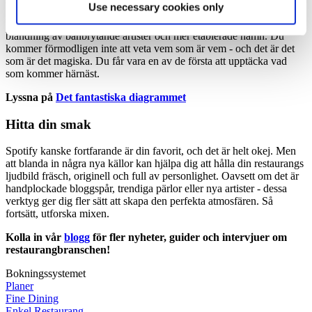
Use necessary cookies only
Vi rekommenderar särskilt
Det fantastiska diagrammet -
en
blandning av banbrytande artister och mer etablerade namn. Du
kommer förmodligen inte att veta vem som är vem - och det är det
som är det magiska. Du får vara en av de första att upptäcka vad
som kommer härnäst.
Lyssna på
Det fantastiska diagrammet
Hitta din smak
Spotify kanske fortfarande är din favorit, och det är helt okej. Men
att blanda in några nya källor kan hjälpa dig att hålla din restaurangs
ljudbild fräsch, originell och full av personlighet. Oavsett om det är
handplockade bloggspår, trendiga pärlor eller nya artister - dessa
verktyg ger dig fler sätt att skapa den perfekta atmosfären. Så
fortsätt, utforska mixen.
Kolla in vår
blogg
för fler nyheter, guider och intervjuer om
restaurangbranschen!
Bokningssystemet
Planer
Fine Dining
Enkel Restaurang