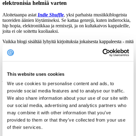
elektronisia helmiä varten
Aloitetaanpa asiat
Indie Shuffle
, yksi parhaista musiikkiblogeista
tuoreiden äänien löytämiseksi. Se kattaa genrejä, kuten indierockia,
hip hopia, elektroniikkaa ja remixejä, ja on kultakaivos kappaleille,
joita ei ole soitettu kuoliaaksi.
Vaikka blogi sisältää lyhyitä kirjoituksia jokaisesta kappaleesta - mitä
vieraasi eivät koskaan lue - näillä arvosteluilla on tarkoitus: ne
varmistavat, että jokainen kappale on huolellisesti kuratoitu. Täällä
ei ole algoritmeja, vaan oikeita ihmisiä, jotka valitsevat hyvää
musiikkia. Loistava lähde, jos haluat soittolistasi erottuvan joukosta.
Indie Shuffle tarjoaa myös ilmaisen, helppokäyttöisen sovelluksen,
This website uses cookies
jonka avulla voit rakentaa omia soittolistoja niiden valikoimasta tai
We use cookies to personalise content and ads, to
tutustua erityisesti tehtyihin soittolistoihin.
provide social media features and to analyse our traffic.
Tässä on muutamia suosikkejamme:
We also share information about your use of our site with
Lounge / Trip-hop:
Jäähdytettyä, auringonpaisteista tunnelmaa
our social media, advertising and analytics partners who
terassillesi
may combine it with other information that you’ve
provided to them or that they’ve collected from your use
Deep Heat
:
Sileä, sielukas miksaus tunnelman luomiseksi
of their services.
Illallisjuhlat:
Täydellisesti nimetty ja käyttövalmis