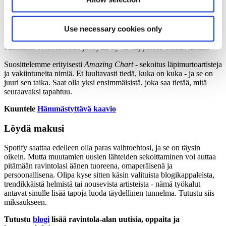
Jos haluat, että ravintolasi ääni tuntuu olevan kehityksen edellä, tämä
on yksi niistä, joihin kannattaa tutustua.
Use necessary cookies only
Suora lähetys ei ehkä ole ihanteellinen ravintolaolosuhteisiin, mutta
Amazing Radio -sovelluksen avulla on helppo tutustua käsin
valittuihin soittolistoihin ja löytää hyviä kappaleita omaan tahtiin.
Suosittelemme erityisesti
Amazing Chart -
sekoitus läpimurtoartisteja
ja vakiintuneita nimiä. Et luultavasti tiedä, kuka on kuka - ja se on
juuri sen taika. Saat olla yksi ensimmäisistä, joka saa tietää, mitä
seuraavaksi tapahtuu.
Kuuntele
Hämmästyttävä kaavio
Löydä makusi
Spotify saattaa edelleen olla paras vaihtoehtosi, ja se on täysin
oikein. Mutta muutamien uusien lähteiden sekoittaminen voi auttaa
pitämään ravintolasi äänen tuoreena, omaperäisenä ja
persoonallisena. Olipa kyse sitten käsin valituista blogikappaleista,
trendikkäistä helmistä tai nousevista artisteista - nämä työkalut
antavat sinulle lisää tapoja luoda täydellinen tunnelma. Tutustu siis
miksaukseen.
Tutustu
blogi
lisää ravintola-alan uutisia, oppaita ja