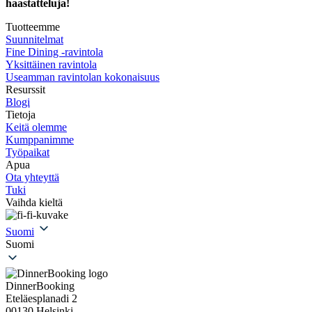
haastatteluja!
Tuotteemme
Suunnitelmat
Fine Dining -ravintola
Yksittäinen ravintola
Useamman ravintolan kokonaisuus
Resurssit
Blogi
Tietoja
Keitä olemme
Kumppanimme
Työpaikat
Apua
Ota yhteyttä
Tuki
Vaihda kieltä
Suomi
Suomi
DinnerBooking
Eteläesplanadi 2
00130 Helsinki ,