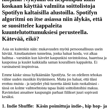
koskaan käyttää valmiita soittolistoja
Spotifyn kaltaisilla alustoilla. Spotifyn
algoritmi on itse asiassa niin älykäs, että
se suosittelee kappaleita
kuuntelutottumuksiesi perusteella.
Kätevää, eikö?
Asia on kuitenkin näin: mukavuuden myötä persoonallisuus usein
häviää. Ainutlaatuinen tunnelma, jonka haluat luoda, voi alkaa
haihtua - varsinkin kun kävelet kaupunkisi ravintoloissa, baareissa ja
kaupoissa ja kuulet kaikkialla saman kourallisen kappaleita. Ei
varsinaisesti inspiroivaa.
Emme käske sinua hylkäämään Spotifyta. Se on edelleen tehokas
väline uuden musiikin löytämiseen. Mutta jos haluat, että tilasi
erottuu muista - ja tarjoilet yhtä tuoretta ääntä kuin ruokalistasi -
tässä on kolme vaihtoehtoista tapaa lisätä soittolistoihisi makua.
Ravintolasi ansaitsee kaupungin parhaat fiilikset juuri sopivasti
kesäksi.
1. Indie Shuffle:
Käsin poimittuja indie-, hip hop- ja