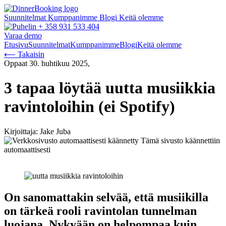
Suunnitelmat
Kumppanimme
Blogi
Keitä olemme
+ 358 931 533 404
Varaa demo
Etusivu
Suunnitelmat
Kumppanimme
Blogi
Keitä olemme
⟵ Takaisin
Oppaat
30. huhtikuu 2025,
3 tapaa löytää uutta musiikkia
ravintoloihin (ei Spotify)
Kirjoittaja: Jake Juba
Tämä sivusto käännettiin
automaattisesti
On sanomattakin selvää, että musiikilla
on tärkeä rooli ravintolan tunnelman
luojana. Nykyään on helpompaa kuin