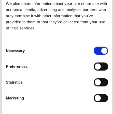
We also share information about your use of our site with
brunch wielkanocny
our social media, advertising and analytics partners who
may combine it with other information that you’ve
provided to them or that they’ve collected from your use
Większość świąt to idealny pretekst (jakby taki był
of their services.
potrzebny) do stworzenia imprezy typu brunch. A
Wielkanoc nie jest żadnym wyjątkiem! Czy Twoja
Consent
restauracja jest otwarta podczas weekendu
Necessary
Selection
wielkanocnego? Rozważ zestawienie wielkanocnego
brunchu w formie talerza lub bufetu w stałej cenie.
Preferences
Goście, którzy mają gości wielkanocnych z
pewnością ucieszą się z możliwości zaproszenia ich
Statistics
na pyszny brunch w miłej restauracji.
Zaproponuj klasyczne dania z jaj, takie jak jajka
Marketing
sadzone z łososiem, frittaty, omlety i jajecznica.
Jakie są najbardziej tradycyjne dania w menu