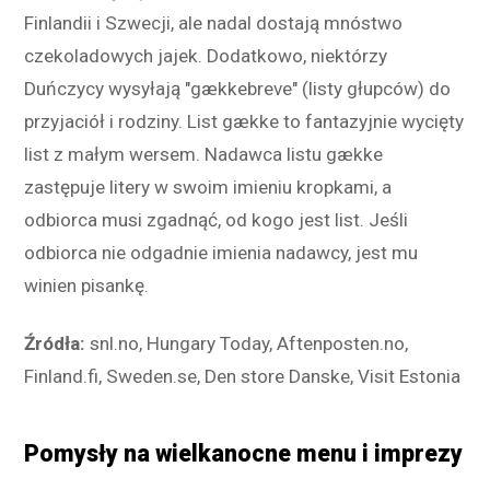
Finlandii i Szwecji, ale nadal dostają mnóstwo
czekoladowych jajek. Dodatkowo, niektórzy
Duńczycy wysyłają "gækkebreve" (listy głupców) do
przyjaciół i rodziny. List gække to fantazyjnie wycięty
list z małym wersem. Nadawca listu gække
zastępuje litery w swoim imieniu kropkami, a
odbiorca musi zgadnąć, od kogo jest list. Jeśli
odbiorca nie odgadnie imienia nadawcy, jest mu
winien pisankę.
Źródła:
snl.no, Hungary Today, Aftenposten.no,
Finland.fi, Sweden.se, Den store Danske, Visit Estonia
Pomysły na wielkanocne menu i imprezy