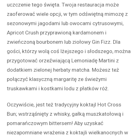
uczczenie tego święta. Twoja restauracja może
zaoferować wiele opcji, w tym odświętną mimozę z
sezonowymi jagodami lub owocami cytrusowymi,
Apricot Crush przyprawioną kardamonem i
zwieńczoną bourbonem lub ziołowy Gin Fizz. Dla
gości, którzy wolą coś lżejszego i słodszego, można
przygotować orzeźwiającą Lemoniadę Martini z
dodatkiem zielonej herbaty matcha. Możesz też
połączyć klasyczną margaritę ze świeżymi
truskawkami i kostkami lodu z płatków róż.
Oczywiście, jest też tradycyjny koktajl Hot Cross
Bun; wstrząśnięty z whisky, gałką muszkatołową i
pomarańczowym bittersem! Aby uzyskać
niezapomniane wrażenia z koktajli wielkanocnych w