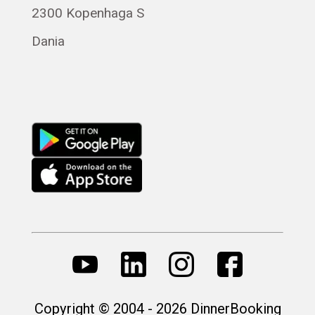
Română
2300 Kopenhaga S
Magyar
Dania
Русский
Copyright © 2004 - 2026 DinnerBooking