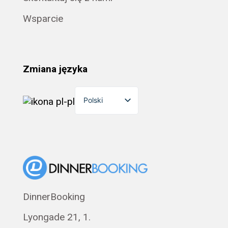
Wsparcie
Zmiana języka
Polski
English
Dansk
Suomi
Norsk bokmål
Eesti
DinnerBooking
Svenska
Lyongade 21, 1.
Français