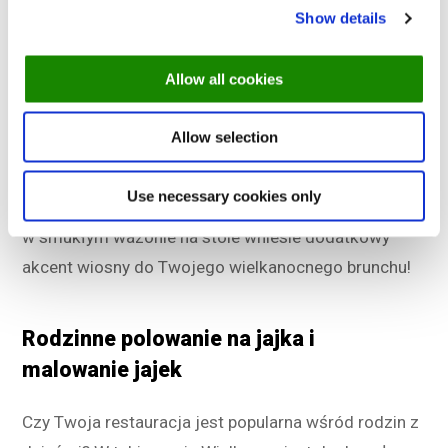
Show details
wielkanocnym w Twoim kraju? Dlaczego nie dodać
ich własnej interpretacji do menu brunchu? Możesz
Allow all cookies
również pójść w kierunku międzynarodowym i
stworzyć brunch inspirowany potrawami
Allow selection
wielkanocnymi z całego świata. Dodanie opcji
wegetariańskiej sprawi, że Wielkanoc w Twojej
Use necessary cookies only
restauracji trafi do szerszej grupy gości. Kilka żonkili
w smukłym wazonie na stole wniesie dodatkowy
akcent wiosny do Twojego wielkanocnego brunchu!
Rodzinne polowanie na jajka i
malowanie jajek
Czy Twoja restauracja jest popularna wśród rodzin z