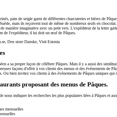
nés, pain de seigle garni de différentes charcuteries et bières de Pâque
n Suède, mais ils reçoivent tout de même de nombreux œufs en chocolat. 
 de manière imaginative avec un petit vers. L'expéditeur de la lettre gæk
om de l'expéditeur, il lui doit un œuf de Pâques.
.se, Den store Danske, Visit Estonia
es
en a sa propre façon de célébrer Pâques. Mais il y a aussi des similitu
breuses façons d'offrir à vos clients des menus et des événements de Pâqu
. Ou bien invitez vos clients à des événements de Pâques uniques qui met
staurants proposant des menus de Pâques.
e nous indiquer les recherches les plus populaires liées à Pâques et aux
hes mensuelles
ensuelles