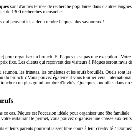
âques
sont d'autres termes de recherche populaires dans d'autres lang
objet de 1300 recherches mensuelles.
ts qui peuvent les aider à rendre Pâques plus savoureux !
 une) pour organiser un brunch. Et Pâques n'est pas une exception ! Votr
rix fixe. Les clients qui reçoivent des visiteurs à Pâques seront ravis d
aumon, les frittatas, les omelettes et les œufs brouillés. Quels sont les
enu du brunch ? Vous pouvez également vous tourner vers l'international
t touchera un plus grand nombre d'invités. Quelques jonquilles dans un 
 œufs
ns ce cas, Pâques est l'occasion idéale pour organiser une fête familiale.
e votre restaurant le permet, vous pouvez organiser une chasse aux œufs
s et leurs parents pourront laisser libre cours à leur créativité ? Donne