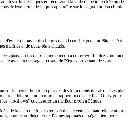
musant désordre de Pâques en recouvrant la table d'une toile cirée ou de
découvrir leurs œufs de Pâques apparaître sur Instagram ou Facebook.
en d'éviter de passer des heures dans la cuisine pendant Pâques. Au
s marinés et de petits plats chauds.
n de ces plats, ou les deux, comme menu à emporter. Rendez votre menu
postale avec un message amusant de Pâques provenant de votre
u sur le thème du printemps avec des ingrédients de saison. Les plats
 menu en lui donnant un nom en rapport avec cette fête. Optez pour
er les "no-shows" et d'assurer un meilleur profit à Pâques !
és, de la charcuterie, des œufs et des crevettes, et naturellement du
ionnels, comme un déjeuner de Pâques japonais ou végétalien, pour