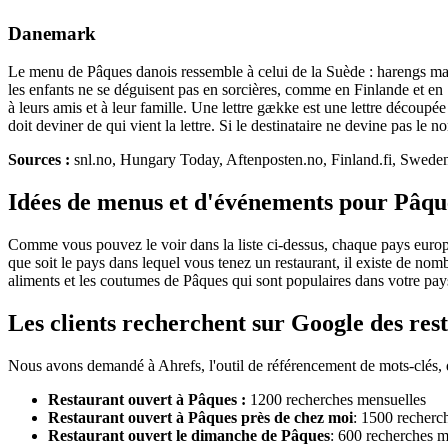
Danemark
Le menu de Pâques danois ressemble à celui de la Suède : harengs mari
les enfants ne se déguisent pas en sorcières, comme en Finlande et e
à leurs amis et à leur famille. Une lettre gække est une lettre découpée
doit deviner de qui vient la lettre. Si le destinataire ne devine pas le n
Sources :
snl.no, Hungary Today, Aftenposten.no, Finland.fi, Sweden
Idées de menus et d'événements pour Pâqu
Comme vous pouvez le voir dans la liste ci-dessus, chaque pays europé
que soit le pays dans lequel vous tenez un restaurant, il existe de nom
aliments et les coutumes de Pâques qui sont populaires dans votre pays
Les clients recherchent sur Google des re
Nous avons demandé à Ahrefs, l'outil de référencement de mots-clés, d
Restaurant ouvert à Pâques :
1200 recherches mensuelles
Restaurant ouvert à Pâques près de chez moi
: 1500 recherc
Restaurant ouvert le dimanche de Pâques
: 600 recherches m