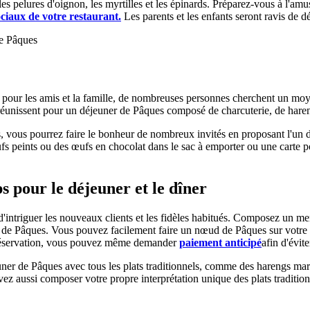
, les pelures d'oignon, les myrtilles et les épinards. Préparez-vous à l'a
ciaux de votre restaurant.
Les parents et les enfants seront ravis de 
s pour les amis et la famille, de nombreuses personnes cherchent un moy
réunissent pour un déjeuner de Pâques composé de charcuterie, de hareng
ys, vous pourrez faire le bonheur de nombreux invités en proposant l'u
s peints ou des œufs en chocolat dans le sac à emporter ou une carte 
 pour le déjeuner et le dîner
ntriguer les nouveaux clients et les fidèles habitués. Composez un men
s de Pâques. Vous pouvez facilement faire un nœud de Pâques sur votre
e réservation, vous pouvez même demander
paiement anticipé
afin d'évit
uner de Pâques avec tous les plats traditionnels, comme des harengs marin
uvez aussi composer votre propre interprétation unique des plats tradit