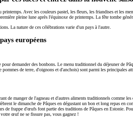
 printemps. Avec les couleurs pastel, les fleurs, les friandises et les me
première pleine lune après l'équinoxe de printemps. La fête tombe généra
ons. La nature de ces célébrations varie d'un pays à l'autre.
 pays européens
orte pour demander des bonbons. Le menu traditionnel du déjeuner de P
de pommes de terre, d'oignons et d'anchois) sont parmi les principales at
urant de manger de l'agneau et d'autres aliments traditionnels comme le
élèbrent le dimanche de Pâques en dégustant un bon et long repas en co
urs de frappe d'œufs font partie des traditions de Pâques en Estonie. Pou
e votre œuf ne se fissure pas, vous gagnez !