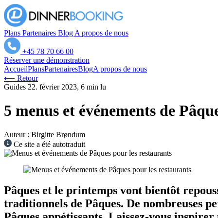
Plans
Partenaires
Blog
A propos de nous
+45 78 70 66 00
Réserver une démonstration
Accueil
Plans
Partenaires
Blog
A propos de nous
⟵ Retour
Guides
22. février 2023, 6 min lu
5 menus et événements de Pâques 
Auteur : Birgitte Brøndum
Ce site a été autotraduit
Pâques et le printemps vont bientôt repousse
traditionnels de Pâques. De nombreuses pe
Pâques appétissants. Laissez-vous inspirer p