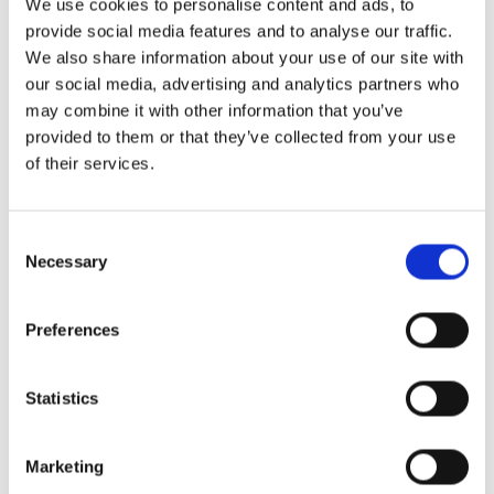
személyes tárgyakat stb.
We use cookies to personalise content and ads, to
provide social media features and to analyse our traffic.
We also share information about your use of our site with
our social media, advertising and analytics partners who
may combine it with other information that you’ve
provided to them or that they’ve collected from your use
of their services.
Consent
Necessary
Selection
Fénykép: AOC
Preferences
3) Figyelem a részletekre
Statistics
Talán van egy vagy több olyan ételed, amelynek sok
szép részlete van, és amelyet szeretnél kiemelni a
Marketing
közösségi médiaplatformokon. Ezzel biztosíthatja,