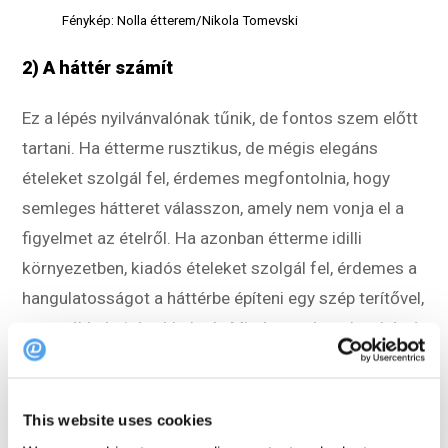
Fénykép: Nolla étterem/Nikola Tomevski
2) A háttér számít
Ez a lépés nyilvánvalónak tűnik, de fontos szem előtt
tartani. Ha étterme rusztikus, de mégis elegáns
ételeket szolgál fel, érdemes megfontolnia, hogy
semleges hátteret válasszon, amely nem vonja el a
figyelmet az ételről. Ha azonban étterme idilli
környezetben, kiadós ételeket szolgál fel, érdemes a
hangulatosságot a háttérbe építeni egy szép terítővel,
gyertyákkal, virágokkal stb. Minden mehet, de a háttér
kiválasztásának összhangban kell lennie az étterem
koncepciójával. Végül fontos, hogy távolítsa el a
vizuális zajokat pl. foltokat az asztalterítőn,
This website uses cookies