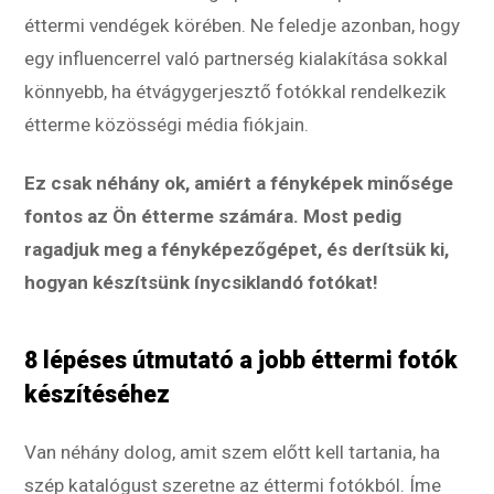
éttermi vendégek körében. Ne feledje azonban, hogy
egy influencerrel való partnerség kialakítása sokkal
könnyebb, ha étvágygerjesztő fotókkal rendelkezik
étterme közösségi média fiókjain.
Ez csak néhány ok, amiért a fényképek minősége
fontos az Ön étterme számára. Most pedig
ragadjuk meg a fényképezőgépet, és derítsük ki,
hogyan készítsünk ínycsiklandó fotókat!
8 lépéses útmutató a jobb éttermi fotók
készítéséhez
Van néhány dolog, amit szem előtt kell tartania, ha
szép katalógust szeretne az éttermi fotókból. Íme