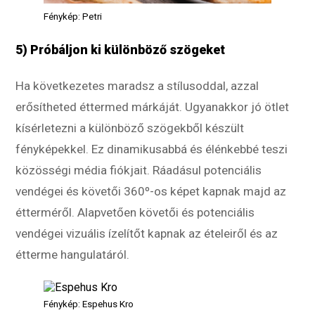
Fénykép: Petri
5) Próbáljon ki különböző szögeket
Ha következetes maradsz a stílusoddal, azzal
erősítheted éttermed márkáját. Ugyanakkor jó ötlet
kísérletezni a különböző szögekből készült
fényképekkel. Ez dinamikusabbá és élénkebbé teszi
közösségi média fiókjait. Ráadásul potenciális
vendégei és követői 360º-os képet kapnak majd az
étterméről. Alapvetően követői és potenciális
vendégei vizuális ízelítőt kapnak az ételeiről és az
étterme hangulatáról.
Fénykép: Espehus Kro