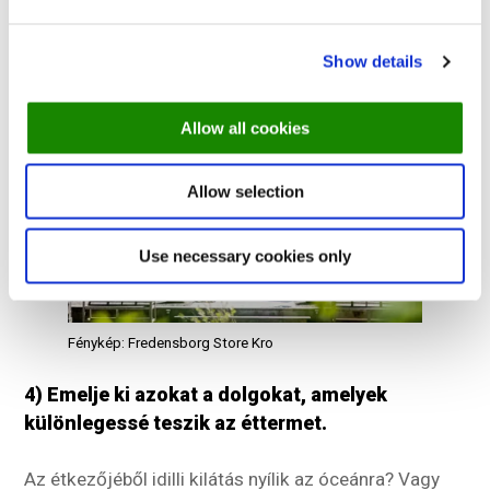
hogy a fotót megtekintők azonnal felfigyeljenek
konyhai alkalmazottai kézügyességére.
Show details
Allow all cookies
Allow selection
Use necessary cookies only
Fénykép: Fredensborg Store Kro
4) Emelje ki azokat a dolgokat, amelyek
különlegessé teszik az éttermet.
Az étkezőjéből idilli kilátás nyílik az óceánra? Vagy