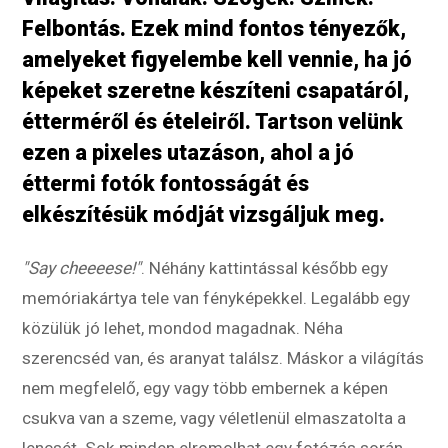
Felbontás. Ezek mind fontos tényezők,
amelyeket figyelembe kell vennie, ha jó
képeket szeretne készíteni csapatáról,
étterméről és ételeiről. Tartson velünk
ezen a pixeles utazáson, ahol a jó
éttermi fotók fontosságát és
elkészítésük módját vizsgáljuk meg.
"Say cheeeese!"
. Néhány kattintással később egy
memóriakártya tele van fényképekkel. Legalább egy
közülük jó lehet, mondod magadnak. Néha
szerencséd van, és aranyat találsz. Máskor a világítás
nem megfelelő, egy vagy több embernek a képen
csukva van a szeme, vagy véletlenül elmaszatolta a
lencsét. Sok minden elromolhat egy fotózás során,