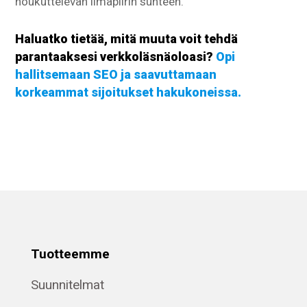
houkuttelevan ilmapiirin suhteen.
Haluatko tietää, mitä muuta voit tehdä
parantaaksesi verkkoläsnäoloasi?
Opi
hallitsemaan SEO ja saavuttamaan
korkeammat sijoitukset hakukoneissa.
Tuotteemme
Suunnitelmat