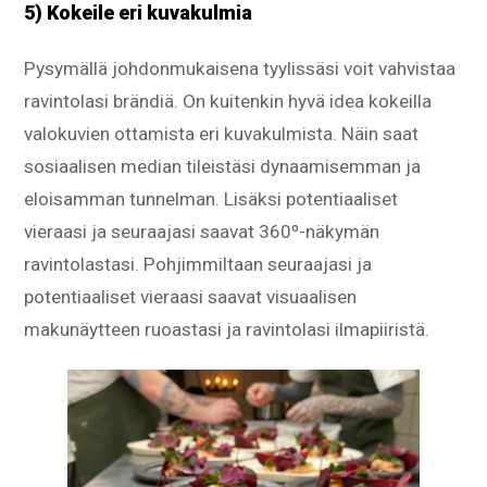
5) Kokeile eri kuvakulmia
Pysymällä johdonmukaisena tyylissäsi voit vahvistaa
ravintolasi brändiä. On kuitenkin hyvä idea kokeilla
valokuvien ottamista eri kuvakulmista. Näin saat
sosiaalisen median tileistäsi dynaamisemman ja
eloisamman tunnelman. Lisäksi potentiaaliset
vieraasi ja seuraajasi saavat 360º-näkymän
ravintolastasi. Pohjimmiltaan seuraajasi ja
potentiaaliset vieraasi saavat visuaalisen
makunäytteen ruoastasi ja ravintolasi ilmapiiristä.