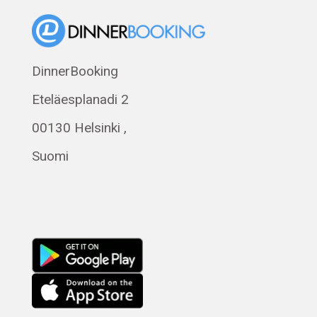
Norsk bokmål
Eesti
Polski
DinnerBooking
Svenska
Eteläesplanadi 2
Français
Română
00130 Helsinki ,
Magyar
Suomi
Русский