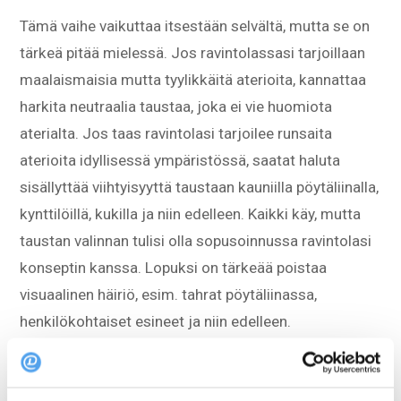
Tämä vaihe vaikuttaa itsestään selvältä, mutta se on
tärkeä pitää mielessä. Jos ravintolassasi tarjoillaan
maalaismaisia mutta tyylikkäitä aterioita, kannattaa
harkita neutraalia taustaa, joka ei vie huomiota
aterialta. Jos taas ravintolasi tarjoilee runsaita
aterioita idyllisessä ympäristössä, saatat haluta
sisällyttää viihtyisyyttä taustaan kauniilla pöytäliinalla,
kynttilöillä, kukilla ja niin edelleen. Kaikki käy, mutta
taustan valinnan tulisi olla sopusoinnussa ravintolasi
konseptin kanssa. Lopuksi on tärkeää poistaa
visuaalinen häiriö, esim. tahrat pöytäliinassa,
henkilökohtaiset esineet ja niin edelleen.