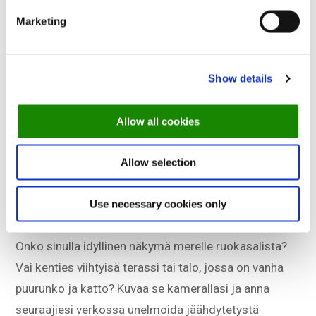
Marketing
Show details
Allow all cookies
Kuva: Fredensborg Store Kro
Allow selection
4) Korosta asioita, jotka tekevät ravintolastasi
Use necessary cookies only
erityisen.
Onko sinulla idyllinen näkymä merelle ruokasalista?
Vai kenties viihtyisä terassi tai talo, jossa on vanha
puurunko ja katto? Kuvaa se kamerallasi ja anna
seuraajiesi verkossa unelmoida jäähdytetystä