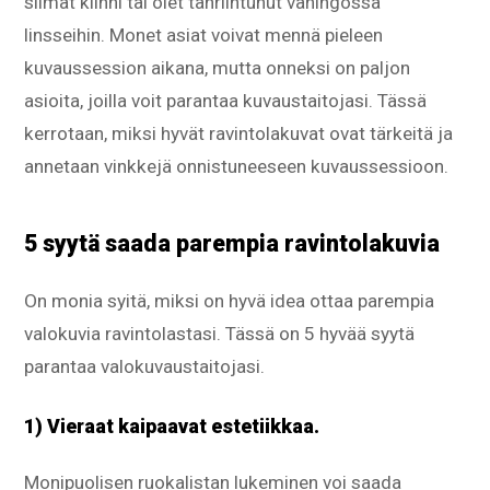
silmät kiinni tai olet tahriintunut vahingossa
linsseihin. Monet asiat voivat mennä pieleen
kuvaussession aikana, mutta onneksi on paljon
asioita, joilla voit parantaa kuvaustaitojasi. Tässä
kerrotaan, miksi hyvät ravintolakuvat ovat tärkeitä ja
annetaan vinkkejä onnistuneeseen kuvaussessioon.
5 syytä saada parempia ravintolakuvia
On monia syitä, miksi on hyvä idea ottaa parempia
valokuvia ravintolastasi. Tässä on 5 hyvää syytä
parantaa valokuvaustaitojasi.
1) Vieraat kaipaavat estetiikkaa.
Monipuolisen ruokalistan lukeminen voi saada