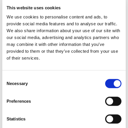
This website uses cookies
We use cookies to personalise content and ads, to
provide social media features and to analyse our traffic.
We also share information about your use of our site with
our social media, advertising and analytics partners who
may combine it with other information that you’ve
provided to them or that they’ve collected from your use
Kuva: AOC
of their services.
3) Huomio yksityiskohtiin
Consent
Ehkä sinulla on yksi tai useampi ruokalaji, jossa on
Necessary
Selection
monia kauniita yksityiskohtia, joita haluat korostaa
sosiaalisen median alustoillasi. Näin varmistat, että
Preferences
kuvan katselijat kiinnittävät heti huomiota
keittiötyöntekijöidesi ammattitaitoon.
Statistics