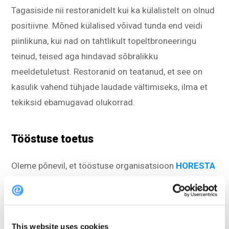
Tagasiside nii restoranidelt kui ka külalistelt on olnud
positiivne. Mõned külalised võivad tunda end veidi
piinlikuna, kui nad on tahtlikult topeltbroneeringu
teinud, teised aga hindavad sõbralikku
meeldetuletust. Restoranid on teatanud, et see on
kasulik vahend tühjade laudade vältimiseks, ilma et
tekiksid ebamugavad olukorrad.
Tööstuse toetus
Oleme põnevil, et tööstuse organisatsioon
HORESTA
tervitab samuti seda algatust. Vastavalt tegevjuhile
Jeppe Møller-Herskind
: “On külalisi, kes võivad
broneerida laua kahes erinevas restoranis korraga, ja
ma arvan, et see on suurepärane, et neid saab
This website uses cookies