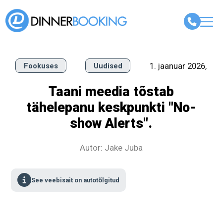
1. jaanuar 2026,
Fookuses
Uudised
Taani meedia tõstab
tähelepanu keskpunkti "No-
show Alerts".
Autor: Jake Juba
See veebisait on autotõlgitud