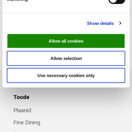
meeskonnaga.
Vaadake
blogi
rohkem restoraniuudiseid, juhendeid
Show details
ja muud teavet
.
Allow all cookies
Allow selection
Use necessary cookies only
Toode
Plaanid
Fine Dining