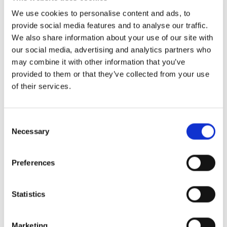
peatada.”
We use cookies to personalise content and ads, to
provide social media features and to analyse our traffic.
We also share information about your use of our site with
No-Show Alerts
aitab restoranidel vältida tühje laudu
our social media, advertising and analytics partners who
hõivatud öödel. Samuti võimaldavad need
may combine it with other information that you’ve
rohkematel külalistel sööki nautida, eriti linnades, kus
provided to them or that they’ve collected from your use
on palju söögikohti.
of their services.
TV2 segmendis tuuakse esile, kuidas No-Show Alerts
Consent
võib restoranide jaoks tõelist vahet teha, aidates
Necessary
Selection
muuta võimalikud sõiduplaanilised ebaõnnestumised
sujuvateks söögikogemusteks. Saate vaadata kogu
Preferences
postitust
siin
.
Statistics
Kui soovite alustada oma restoranis No-Show Alerts'i
kasutamist,
broneeri kohtumine
meie
Marketing