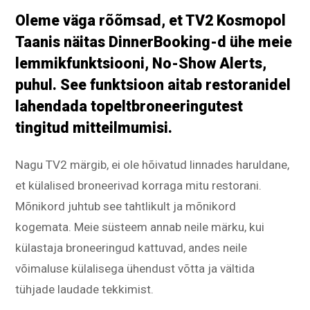
Oleme väga rõõmsad, et TV2 Kosmopol
Taanis näitas DinnerBooking-d ühe meie
lemmikfunktsiooni, No-Show Alerts,
puhul. See funktsioon aitab restoranidel
lahendada topeltbroneeringutest
tingitud mitteilmumisi.
Nagu TV2 märgib, ei ole hõivatud linnades haruldane,
et külalised broneerivad korraga mitu restorani.
Mõnikord juhtub see tahtlikult ja mõnikord
kogemata. Meie süsteem annab neile märku, kui
külastaja broneeringud kattuvad, andes neile
võimaluse külalisega ühendust võtta ja vältida
tühjade laudade tekkimist.