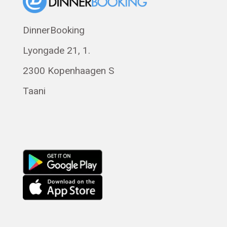
Norsk bokmål
Polski
DinnerBooking
Svenska
Lyongade 21, 1.
Français
Română
2300 Kopenhaagen S
Magyar
Taani
Русский