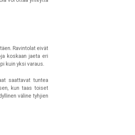
tola voi ottaa yhteyttä
täen. Ravintolat eivät
oja koskaan jaeta eri
pi kuin yksi varaus.
aat saattavat tuntea
en, kun taas toiset
yllinen väline tyhjien