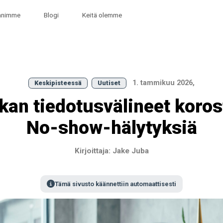
animme
Blogi
Keitä olemme
1. tammikuu 2026,
Keskipisteessä
Uutiset
kan tiedotusvälineet koros
No-show-hälytyksiä
Kirjoittaja: Jake Juba
Tämä sivusto käännettiin automaattisesti