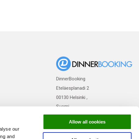
DinnerBooking
Eteläesplanadi 2
00130 Helsinki ,
Suomi
Allow all cookies
alyse our
ing and