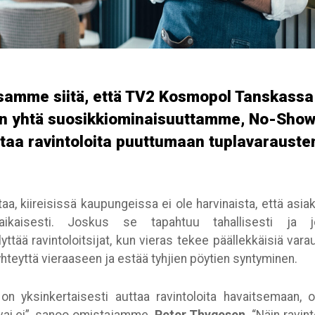
amme siitä, että TV2 Kosmopol Tanskassa e
n yhtä suosikkiominaisuuttamme, No-Show 
taa ravintoloita puuttumaan tuplavarauste
, kiireisissä kaupungeissa ei ole harvinaista, että asia
naikaisesti. Joskus se tapahtuu tahallisesti ja 
ää ravintoloitsijat, kun vieras tekee päällekkäisiä varauk
hteyttä vieraaseen ja estää tyhjien pöytien syntyminen.
on yksinkertaisesti auttaa ravintoloita havaitsemaan, o