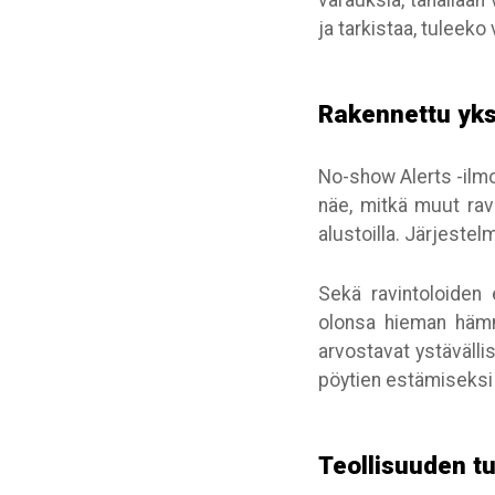
varauksia, tahallaan
ja tarkistaa, tuleeko 
Rakennettu yksi
No-show Alerts -ilmoi
näe, mitkä muut ravi
alustoilla. Järjeste
Sekä ravintoloiden 
olonsa hieman hämm
arvostavat ystävällis
pöytien estämiseksi i
Teollisuuden tu