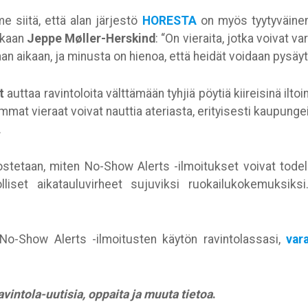
siitä, että alan järjestö
HORESTA
on myös tyytyväinen
ukaan
Jeppe Møller-Herskind
: “On vieraita, jotka voivat 
an aikaan, ja minusta on hienoa, että heidät voidaan pysäyt
t
auttaa ravintoloita välttämään tyhjiä pöytiä kiireisinä ilto
mat vieraat voivat nauttia ateriasta, erityisesti kaupungei
.
tetaan, miten No-Show Alerts -ilmoitukset voivat todella
iset aikatauluvirheet sujuviksi ruokailukokemuksiks
 No-Show Alerts -ilmoitusten käytön ravintolassasi,
var
avintola-uutisia, oppaita ja muuta tietoa
.