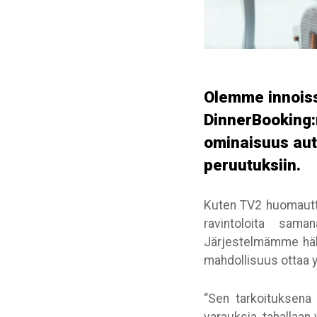
Olemme innoiss
DinnerBooking:
ominaisuus aut
peruutuksiin.
Kuten TV2 huomauttaa
ravintoloita sama
Järjestelmämme hälytt
mahdollisuus ottaa y
“Sen tarkoituksena 