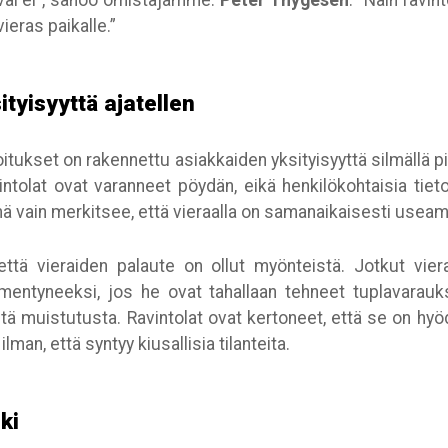
 vai ei”, sanoo omistajamme.
Peter Thygesen
. “Näin ravin
vieras paikalle.”
tyisyyttä ajatellen
tukset on rakennettu asiakkaiden yksityisyyttä silmällä pi
ntolat ovat varanneet pöydän, eikä henkilökohtaisia tiet
lmä vain merkitsee, että vieraalla on samanaikaisesti useam
että vieraiden palaute on ollut myönteistä. Jotkut vier
entyneeksi, jos he ovat tahallaan tehneet tuplavarauks
tä muistutusta. Ravintolat ovat kertoneet, että se on hyöd
lman, että syntyy kiusallisia tilanteita.
ki