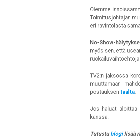
Olemme innoissamme 
Toimitusjohtajan m
eri ravintolasta sama
No-Show-hälytykse
myös sen, että useam
ruokailuvaihtoehtoja
TV2:n jaksossa koros
muuttamaan mahdoll
postauksen
täältä
.
Jos haluat aloittaa
kanssa.
Tutustu
blogi
lisää r