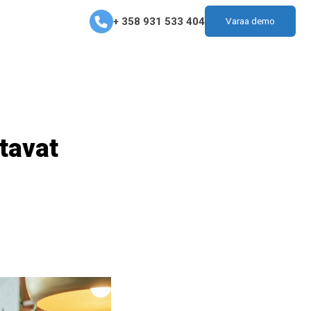
+ 358 931 533 404
Varaa demo
tavat