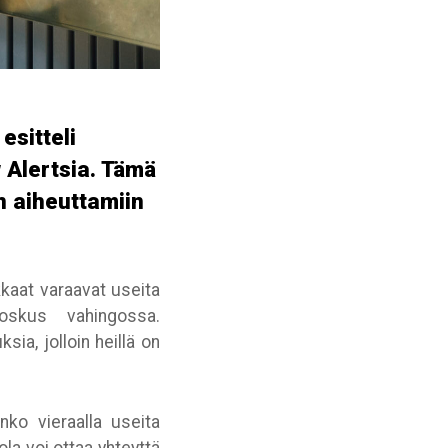
sitteli
Alertsia. Tämä
n aiheuttamiin
kkaat varaavat useita
joskus vahingossa.
sia, jolloin heillä on
nko vieraalla useita