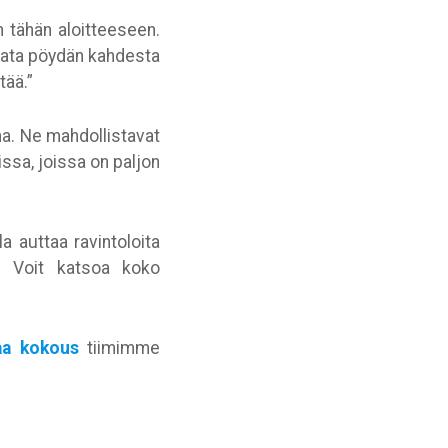
 tähän aloitteeseen.
varata pöydän kahdesta
tää.”
ina. Ne mahdollistavat
ssa, joissa on paljon
 auttaa ravintoloita
i. Voit katsoa koko
aa kokous
tiimimme