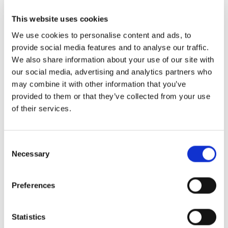
rezerva o masă la două restaurante diferite în același
This website uses cookies
timp și cred că este minunat că pot fi opriți.”
We use cookies to personalise content and ads, to
provide social media features and to analyse our traffic.
Alerte de neprezentare
ajută restaurantele să evite
We also share information about your use of our site with
mesele goale în nopțile aglomerate. De asemenea,
our social media, advertising and analytics partners who
may combine it with other information that you’ve
acestea permit mai multor oaspeți să se bucure de o
provided to them or that they’ve collected from your use
masă, în special în orașele cu multe opțiuni de luat
of their services.
masa.
Segmentul TV2 evidențiază modul în care alertele de
Consent
Necessary
Selection
neprezentare pot face o diferență reală pentru
restaurante, ajutând la transformarea potențialelor
Preferences
probleme de programare în experiențe culinare
plăcute. Puteți consulta postarea completă
aici
.
Statistics