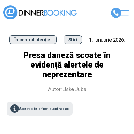
1. ianuarie 2026,
În centrul atenției
Știri
Presa daneză scoate în
evidență alertele de
neprezentare
Autor: Jake Juba
Acest site a fost autotradus