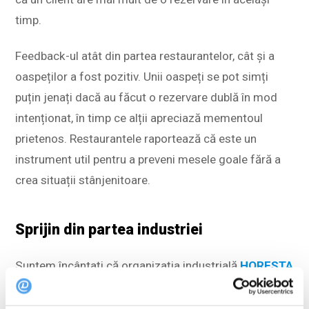
timp.
Feedback-ul atât din partea restaurantelor, cât și a
oaspeților a fost pozitiv. Unii oaspeți se pot simți
puțin jenați dacă au făcut o rezervare dublă în mod
intenționat, în timp ce alții apreciază mementoul
prietenos. Restaurantele raportează că este un
instrument util pentru a preveni mesele goale fără a
crea situații stânjenitoare.
Sprijin din partea industriei
Suntem încântați că organizația industrială
HORESTA
salută, de asemenea, această inițiativă. Potrivit CEO
Jeppe Møller-Herskind
: “Există oaspeți care pot