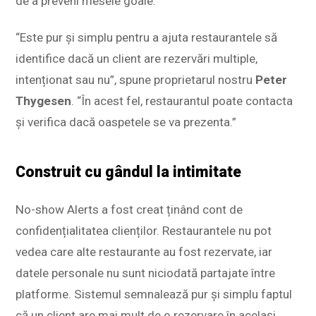
de a preveni mesele goale.
“Este pur și simplu pentru a ajuta restaurantele să
identifice dacă un client are rezervări multiple,
intenționat sau nu”, spune proprietarul nostru
Peter
Thygesen
. “În acest fel, restaurantul poate contacta
și verifica dacă oaspetele se va prezenta.”
Construit cu gândul la intimitate
No-show Alerts a fost creat ținând cont de
confidențialitatea clienților. Restaurantele nu pot
vedea care alte restaurante au fost rezervate, iar
datele personale nu sunt niciodată partajate între
platforme. Sistemul semnalează pur și simplu faptul
că un client are mai mult de o rezervare în același