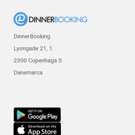
Suomi
Norsk bokmål
Eesti
DinnerBooking
Polski
Lyongade 21, 1.
Svenska
Français
2300 Copenhaga S
Magyar
Danemarca
Русский