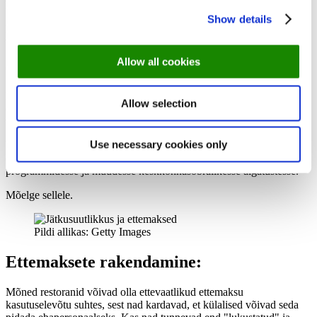
heategevusorganisatsioonidega?
Show details
Muudame võimalikud jäätmed imelisteks toitudeks neile, kes seda
vajavad.
Allow all cookies
6) Kui finantsstabiilsus kohtub roheliste algatustega
Kahtlemata... Rahaliselt stabiilsed restoranid on paremas olukorras,
Allow selection
et võtta kasutusele keskkonnasõbralikke tavasid ja ettemaksud
võivad sellele stabiilsusele kaasa aidata!
Use necessary cookies only
Paremate rahaliste vahendite korral võiksid restoranid investeerida
energiatõhusatesse seadmetesse, jäätmetekke vähendamise
programmidesse ja muudesse keskkonnasõbralikesse algatustesse.
Mõelge sellele.
Pildi allikas: Getty Images
Ettemaksete rakendamine:
Mõned restoranid võivad olla ettevaatlikud ettemaksu
kasutuselevõtu suhtes, sest nad kardavad, et külalised võivad seda