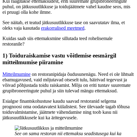
Kui räägitakse ettemaksudest, eriti suuremate grupibroneeringute
puhul, on jätkusuutlikkuse ja toidujäätmete vahel kaudne seos, mis
ei pruugi olla kohe ilmne.
See näitab, et teatud jätkusuutlikkuse tase on saavutatav ilma, et
oleks vaja kasutada
erakorralised meetmed
.
Kuidas saab siis ettemaksmine sillutada teed rohelisemale
restoranile?
1) Toiduraiskamise vastu võitlemise eesmärgil
mitteilmumise piiramine
Mitteilmumine
on restoranipidaja õudusunenägu. Need ei ole lihtsalt
ebamugavused, vaid mõjutavad otseselt tulu, häirivad tegevust ja
võivad põhjustada toidu raiskamist. Mõju on eriti tuntav suuremate
grupibroneeringute puhul ja siin tulevad mängu ettemaksud.
Esialgse finantskohustuse kaudu saavad restoranid selgema
prognoosi oma oodatavatest külalistest. See ülevaade tagab tõhusa
toiduvalmistamise, jäätmete vähendamise ning toob kasu nii
jätkusuutlikkusele kui ka äritegevusele.
See on sama restoran nii ettemaksu seadistusega kui ka