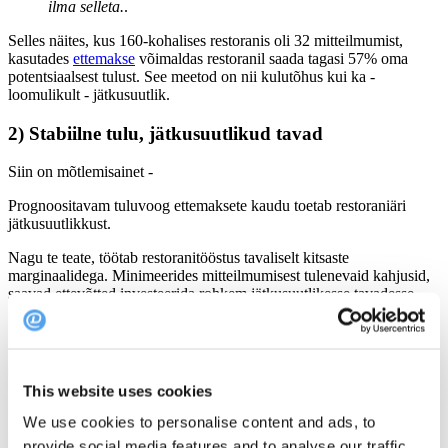
ilma selleta.
.
Selles näites, kus 160-kohalises restoranis oli 32 mitteilmumist,
kasutades
ettemakse
võimaldas restoranil saada tagasi 57% oma
potentsiaalsest tulust. See meetod on nii kulutõhus kui ka -
loomulikult - jätkusuutlik.
2) Stabiilne tulu, jätkusuutlikud tavad
Siin on mõtlemisainet -
Prognoositavam tuluvoog ettemaksete kaudu toetab restoraniäri
jätkusuutlikkust.
Nagu te teate, töötab restoranitööstus tavaliselt kitsaste
marginaalidega. Minimeerides mitteilmumisest tulenevaid kahjusid,
saavad ettevõtted investeerida rohkem jätkusuutlikesse tavadesse,
näiteks kohalikult toodetud, orgaaniliste või säästvate koostisosade
hankimisse.
3) Ettemaksed ja teadlik tarbimine
This website uses cookies
Ettemaksed loovad teadliku kohustuse!
We use cookies to personalise content and ads, to
Kui külalised teavad, et nad on andnud rahalise lubaduse, on nad
provide social media features and to analyse our traffic.