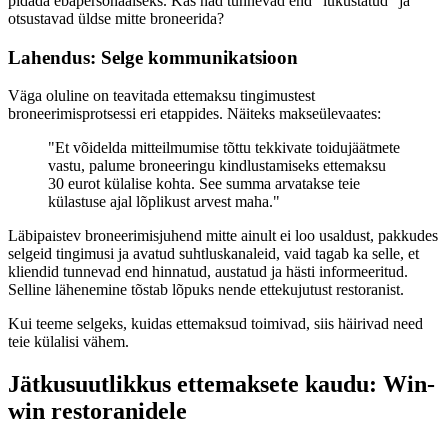
pidada ebapersonaalseks. Kas nad tunnevad end "lukustatud" ja
otsustavad üldse mitte broneerida?
Lahendus: Selge kommunikatsioon
Väga oluline on teavitada ettemaksu tingimustest
broneerimisprotsessi eri etappides. Näiteks makseülevaates:
"Et võidelda mitteilmumise tõttu tekkivate toidujäätmete
vastu, palume broneeringu kindlustamiseks ettemaksu
30 eurot külalise kohta. See summa arvatakse teie
külastuse ajal lõplikust arvest maha."
Läbipaistev broneerimisjuhend mitte ainult ei loo usaldust, pakkudes
selgeid tingimusi ja avatud suhtluskanaleid, vaid tagab ka selle, et
kliendid tunnevad end hinnatud, austatud ja hästi informeeritud.
Selline lähenemine tõstab lõpuks nende ettekujutust restoranist.
Kui teeme selgeks, kuidas ettemaksud toimivad, siis häirivad need
teie külalisi vähem.
Jätkusuutlikkus ettemaksete kaudu: Win-
win restoranidele