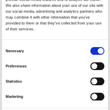
tõenäolisemalt vastutustundlikumad oma broneeringu
We also share information about your use of our site with
ajakohastamisel, kui plaanid peaksid muutuma. See soodustab
our social media, advertising and analytics partners who
tähelepanelikku suhtumist ressurssidesse, nagu toit, mis sõltuvad
nende kohustusest.
may combine it with other information that you’ve
provided to them or that they’ve collected from your use
4) Jätkusuutlikkuse ühtlustamine
of their services.
Täiustatud maksed võivad aidata kaasa paremale varude
haldamisele. Kui restoranidel on selge ülevaade oodatavast käibest,
saavad nad täpsemalt tellida varusid, mis toob kaasa väiksema
Consent
ülejäägi ja hilisema raiskamise.
Necessary
Selection
See ei piirdu ainult toiduga -
Mõelge kommunaalkuludele, nagu vesi ja energia, mida on vaja
Preferences
suuremate pidude ettevalmistamiseks!
5) Potentsiaalsete jäätmete muutmine kogukonnale
Statistics
kasulikuks
Tänu selgemale ettekujutusele külaliste arvust saavad restoranid
Marketing
nautida täpsuse rõõmu. Vähem ülejääke tähendab targemat
planeerimist. Kui kunagi jääb veidi üle, siis mis oleks parem viis
armastuse levitamiseks kui koostöö kohalike