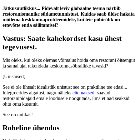
Jätkusuutlikkus... Pidevalt leviv globaalne teema närbib
restoraniomanike südametunnistust. Kuidas saab üldse hakata
mõtlema keskkonnaprobleemidele, kui teie põhirõhk on
ettevõtte enda säilitamisel?
Vastus: Saate kahekordset kasu ühest
tegevusest.
Mis oleks, kui oleks olemas võimalus hoida oma restorani õitsengut
ja samal ajal rakendada keskkonnasõbralikke tavasid?
[Unistused]
See ei ole lihtsalt idealistlik unistus; see on praktiline tee edasi...
Integreerides algatusi, nagu näiteks
ettemaksed
, saavad
restoranipidajaid emale loodusele noogutada, ilma et nad seaksid
ohtu oma kasumit.
See on nutikas!
Roheline ühendus