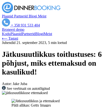
Plaanid
Partnerid
Blogi
Meist
+ 358 931 533 404
Broneeri demo
Kodu
Plaanid
Partnerid
Blogi
Meist
⟵ Tagasi
Juhendid
21. september 2023, 5 min loetud
Jätkusuutlikkus toitlustuses: 6
põhjust, miks ettemaksud on
kasulikud!
Autor: Jake Juba
See veebisait on autotõlgitud
Pildi allikas: Getty Images