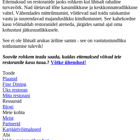
Ettemaksud on restoranide jaoks rohkem kui lihtsalt rahaline
turvavõrk. Nad ületavad lõhe kasumlikkuse ja keskkonnateadlikkuse
vahel. Vähendades mitteilmumist, võitlevad nad toidu raiskamise
vastu ja suurendavad majanduslikku kindlustunnet. See kahekordne
kasu võimaldab restoranidel areneda, järgides samal ajal oma
kohustust jätkusuutlikkusele.
See ei ole lihtsalt arukas äriline samm - see on vastutustundliku
toitlustamise tulevik!
Soovite rohkem teada saada, kuidas ettemaksed võivad teie
restoranile kasu tuua.
?
Võtke ühendust!
Toode
Plaanid
Fine Dining
Üks restoran
Mitu restorani
Ressursid
Blogi
Meie kohta
Meist
Partnerid
Karjäärivõimalused
Abi