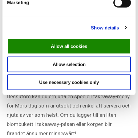
Marketing
Solens värmande strålar, doften av färskt gräs,
fågelkvitter, vinglas redo att fyllas med bubblor och
Show details
restaurangens morsdagsmeny i en picknickkorg -
vad kan vara bättre? I många länder firas mors dag
Allow all cookies
under våren och sommaren, vilket gör det till det
perfekta tillfället att erbjuda en speciell picknickmeny
Allow selection
för dina gäster och deras mammor att njuta av i en
park eller på stranden.
Use necessary cookies only
Dessutom kan du erbjuda en speciell takeaway-meny
för Mors dag som är utsökt och enkel att servera och
njuta av var som helst. Om du lägger till en liten
blombukett i takeaway-påsen eller korgen blir
firandet ännu mer minnesvärt!