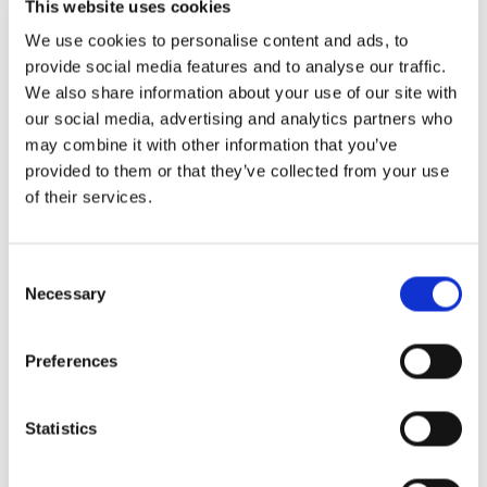
This website uses cookies
att erbjuda en exklusiv flerrättersmeny till ett fast
We use cookies to personalise content and ads, to
pris. Att bjuda mamma på en gourmetmiddag är en
provide social media features and to analyse our traffic.
omtänksam gest som skapar ett bestående minne
We also share information about your use of our site with
för alla som deltar.
our social media, advertising and analytics partners who
may combine it with other information that you’ve
Dessutom är detta ett perfekt tillfälle att visa upp
provided to them or that they’ve collected from your use
of their services.
dina kockars kulinariska färdigheter och skapa en
unik och kreativ morsdagsmeny som dina gäster inte
kommer att glömma. Den utsökta maten kommer
Consent
Necessary
inte bara att imponera på dina gäster, utan om din
Selection
gästs mamma är imponerad av måltiden kommer
hon troligen att komma ihåg din restaurang och
Preferences
rekommendera den till sina vänner för framtida
middagar ute.
Statistics
Meny för takeaway på mors dag