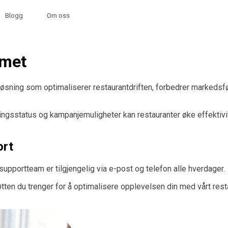
Blogg
Om oss
emet
ning som optimaliserer restaurantdriften, forbedrer markedsførin
ngsstatus og kampanjemuligheter kan restauranter øke effektivite
ort
supportteam er tilgjengelig via e-post og telefon alle hverdager.
tøtten du trenger for å optimalisere opplevelsen din med vårt r