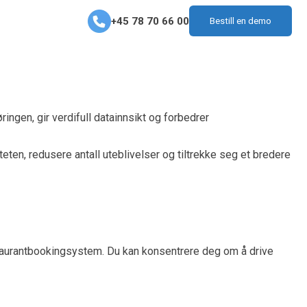
+45 78 70 66 00
Bestill en demo
gen, gir verdifull datainnsikt og forbedrer
ten, redusere antall uteblivelser og tiltrekke seg et bredere
estaurantbookingsystem. Du kan konsentrere deg om å drive