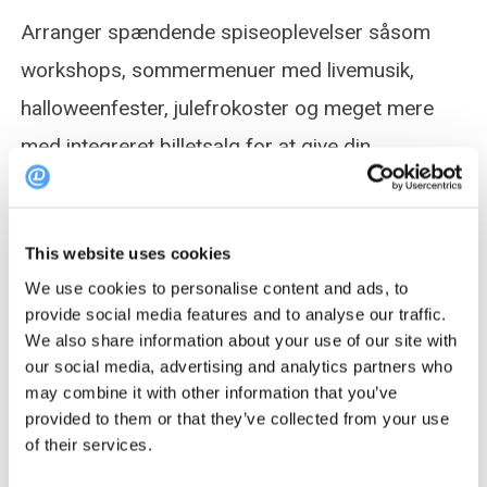
Arranger spændende spiseoplevelser såsom
workshops, sommermenuer med livemusik,
halloweenfester, julefrokoster og meget mere
med integreret billetsalg for at give din
omsætning et boost.
This website uses cookies
We use cookies to personalise content and ads, to
provide social media features and to analyse our traffic.
En bedre gæsteoplevelse med
We also share information about your use of our site with
personlig kommunikation
our social media, advertising and analytics partners who
may combine it with other information that you’ve
provided to them or that they’ve collected from your use
Gæsteanmeldelser online:
Indsaml online
of their services.
gæsteanmeldelser for at opbygge tillid og