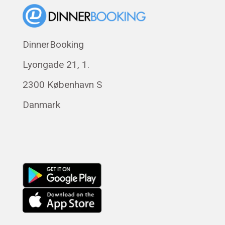
Eesti
Polski
DinnerBooking
Svenska
Lyongade 21, 1.
Français
Română
2300 København S
Magyar
Danmark
Русский