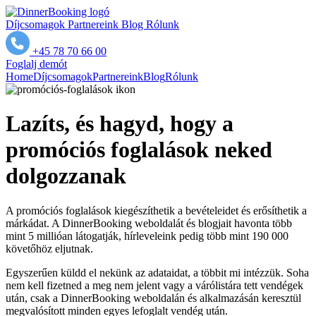
Díjcsomagok
Partnereink
Blog
Rólunk
+45 78 70 66 00
Foglalj demót
Home
Díjcsomagok
Partnereink
Blog
Rólunk
Lazíts, és hagyd, hogy a
promóciós foglalások neked
dolgozzanak
A promóciós foglalások kiegészíthetik a bevételeidet és erősíthetik a
márkádat. A DinnerBooking weboldalát és blogjait havonta több
mint 5 millióan látogatják, hírleveleink pedig több mint 190 000
követőhöz eljutnak.
Egyszerűen küldd el nekünk az adataidat, a többit mi intézzük. Soha
nem kell fizetned a meg nem jelent vagy a várólistára tett vendégek
után, csak a DinnerBooking weboldalán és alkalmazásán keresztül
megvalósított minden egyes lefoglalt vendég után.