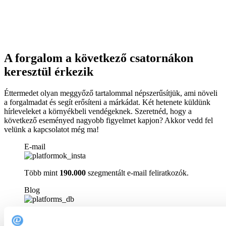
A forgalom a következő csatornákon
keresztül érkezik
Éttermedet olyan meggyőző tartalommal népszerűsítjük, ami növeli
a forgalmadat és segít erősíteni a márkádat. Két hetenete küldünk
hírleveleket a környékbeli vendégeknek. Szeretnéd, hogy a
következő eseményed nagyobb figyelmet kapjon? Akkor vedd fel
velünk a kapcsolatot még ma!
E-mail
Több mint
190.000
szegmentált e-mail feliratkozók.
Blog
Jelenjen meg blogunkban, amelynek havi több mint
30.000
egyedi megtekintése van.