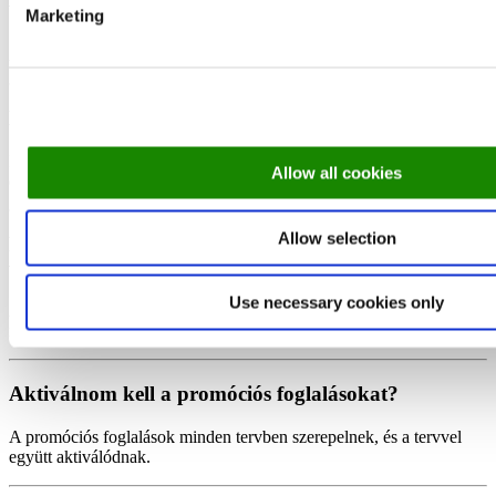
Van-e korlátozás a promóciós foglalásokra?
Marketing
Az egyetlen korlát az étterem napi kapacitása.
Lehetséges havi áttekintés?
Igen, a számlázás fül alatt megtalálhatod a promóciós foglalásokat,
Allow all cookies
és keresheted a bizonyos időszakokra lebontva.
Allow selection
Fizetnem kell a meg nem jelent vendégekért és a
várólistákért?
Use necessary cookies only
A meg nem jelent vendégek és a várólistára helyezett vendégek után
nem kell fizetned.
Aktiválnom kell a promóciós foglalásokat?
A promóciós foglalások minden tervben szerepelnek, és a tervvel
együtt aktiválódnak.