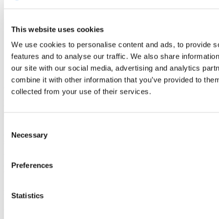
Közösségi média
This website uses cookies
A DinnerBooking
20.000
követőjével könnyen
We use cookies to personalise content and ads, to provide s
elérhetjük a vendégeket.
features and to analyse our traffic. We also share informatio
our site with our social media, advertising and analytics pa
GYIK
combine it with other information that you’ve provided to them
collected from your use of their services.
Hogyan történik a promóciós foglalások
számlázása?
Consent
A promóciós foglalásaidat negyedévente számlázzuk ki a normál
Necessary
Selection
számlához kapcsolódóan.
Preferences
Hogyan láthatom a reklámozott foglalásaimat?
A forrás oszlopban, a napi nézet alatt, a promóciós foglalások
Statistics
DinnerBooking logóval jelennek meg.