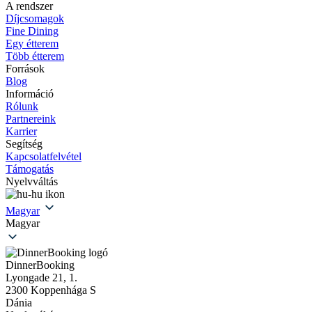
A rendszer
Díjcsomagok
Fine Dining
Egy étterem
Több étterem
Források
Blog
Információ
Rólunk
Partnereink
Karrier
Segítség
Kapcsolatfelvétel
Támogatás
Nyelvváltás
Magyar
Magyar
DinnerBooking
Lyongade 21, 1.
2300 Koppenhága S
Dánia