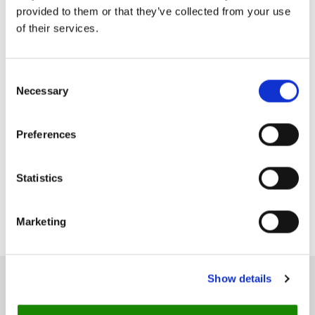
Szeretnél többet megtudni az
provided to them or that they’ve collected from your use
online foglalási rendszerünk
of their services.
összes eszközéről?
Consent
Foglalj időpontot szakértőink egyikével!
Necessary
Selection
Foglalj egy időpontot
Preferences
Statistics
Marketing
Show details