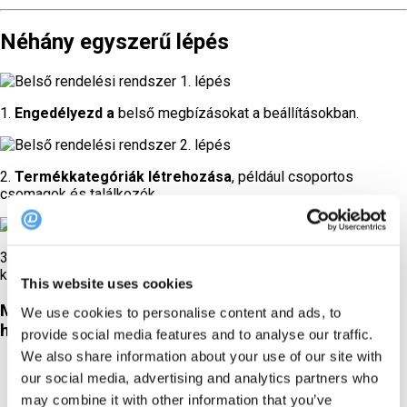
Néhány egyszerű lépés
1.
Engedélyezd a
belső megbízásokat a beállításokban.
2.
Termékkategóriák létrehozása
, például csoportos
csomagok és találkozók.
3.
Termék hozzáadása
, például menük, kurzusok és
kiegészítők.
This website uses cookies
Most már készen is állsz a Belső rendelés
We use cookies to personalise content and ads, to
használatára!
provide social media features and to analyse our traffic.
We also share information about your use of our site with
our social media, advertising and analytics partners who
may combine it with other information that you’ve