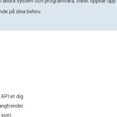
 i andra system och programvara, vilket öppnar upp 
de på dina behov.
API:et dig
angtrender.
s som