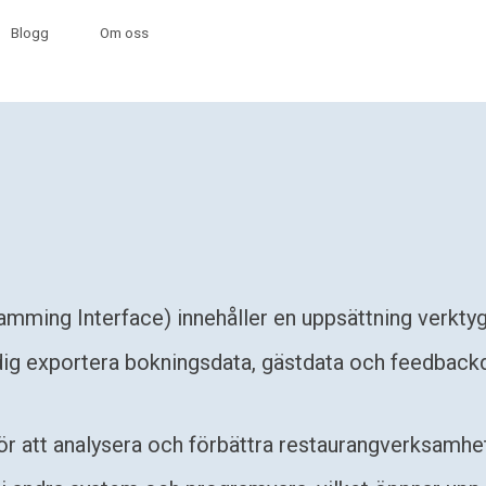
Blogg
Om oss
amming Interface) innehåller en uppsättning verktyg
dig exportera bokningsdata, gästdata och feedbackd
ör att analysera och förbättra restaurangverksamh