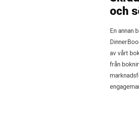
och s
En annan b
DinnerBook
av vårt bo
från boknin
marknadsfö
engagemang