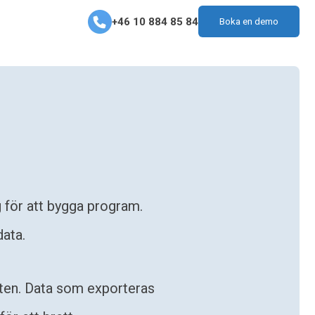
+46 10 884 85 84
Boka en demo
 för att bygga program.
ata.
eten. Data som exporteras