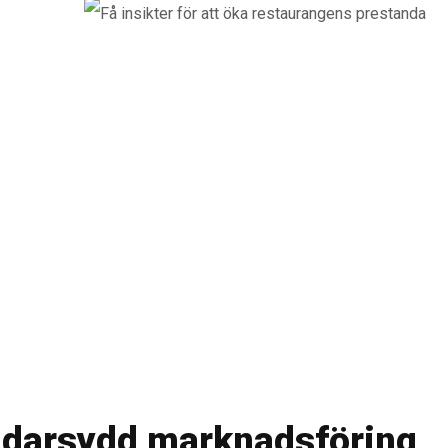
ddarsydd marknadsföring