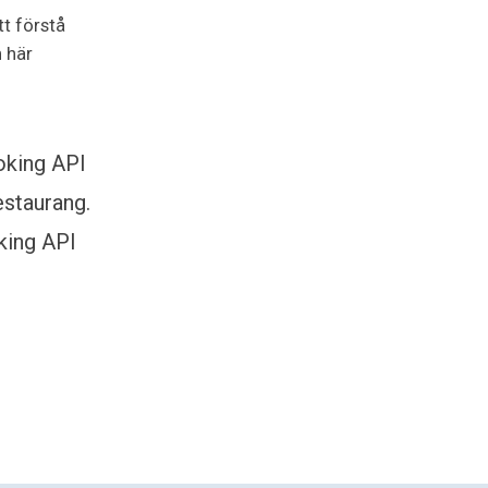
t förstå
 här
oking API
estaurang.
king API