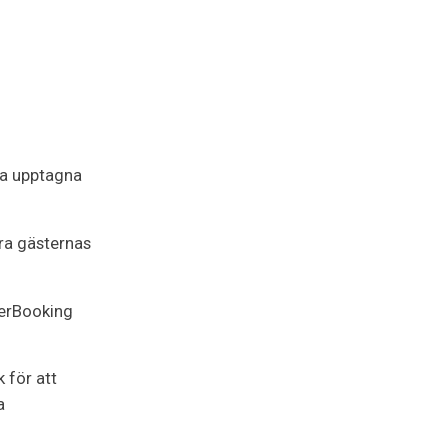
ra upptagna
ra gästernas
erBooking
 för att
a