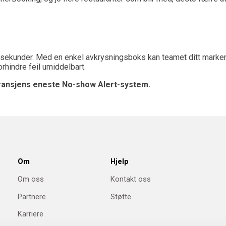
kunder. Med en enkel avkrysningsboks kan teamet ditt markere in
orhindre feil umiddelbart.
 bransjens eneste No-show Alert-system.
Om
Hjelp
Om oss
Kontakt oss
Partnere
Støtte
Karriere