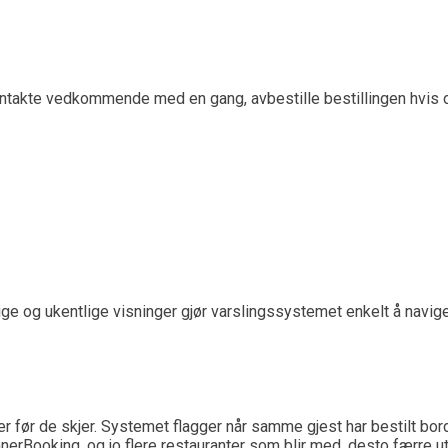
 kontakte vedkommende med en gang, avbestille bestillingen hvis de
lige og ukentlige visninger gjør varslingssystemet enkelt å navi
r før de skjer. Systemet flagger når samme gjest har bestilt bo
erBooking, og jo flere restauranter som blir med, desto færre uteb