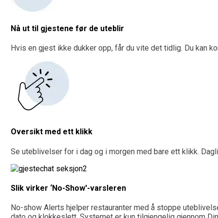
Nå ut til gjestene før de uteblir
Hvis en gjest ikke dukker opp, får du vite det tidlig. Du kan
Oversikt med ett klikk
Se uteblivelser for i dag og i morgen med bare ett klikk. Dag
Slik virker ‘No-Show'-varsleren
No-show Alerts hjelper restauranter med å stoppe uteblivelse
dato og klokkeslett. Systemet er kun tilgjengelig gjennom Dinn