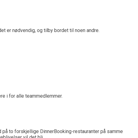
t er nødvendig, og tilby bordet til noen andre.
gere i for alle teammedlemmer.
rd på to forskjellige DinnerBooking-restauranter på samme
livelser vil det bli.