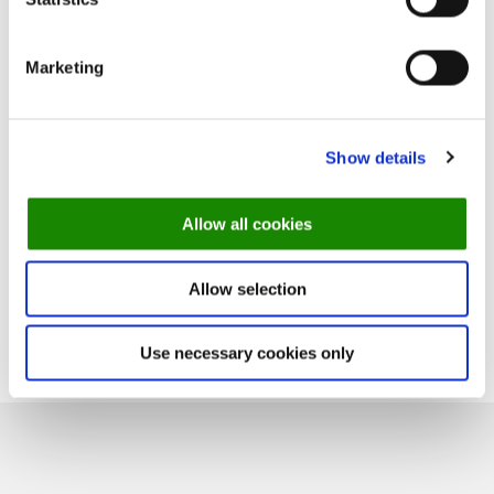
Vil han redde åpningskvelden?
Kampen har nettopp begynt...
Marketing
Fortsettelse følger...
Show details
Bestill en demo og bli Bookingman du også!
Dykk ned i bloggen vår
for flere tips, nyheter og
Allow all cookies
guider om restauranthelter.
Allow selection
Use necessary cookies only