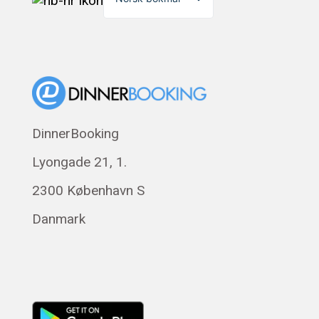
English
Dansk
Suomi
Eesti
Polski
DinnerBooking
Svenska
Lyongade 21, 1.
Français
Română
2300 København S
Magyar
Danmark
Русский