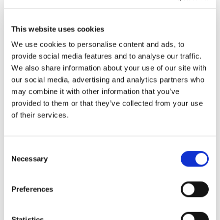
Alle fire bestillingene er på
The Old Crow's Bistro i
Christianshavn.
This website uses cookies
Samtaler blir ikke besvart.
We use cookies to personalise content and ads, to
provide social media features and to analyse our traffic.
We also share information about your use of our site with
our social media, advertising and analytics partners who
may combine it with other information that you’ve
Kapittel 3: Old Crow's Bistro
provided to them or that they’ve collected from your use
of their services.
Bookingman's aktiverer sitt partnerskap med
DanTaxa
og i løpet av minutter er en taxi på vei.
Consent
Necessary
Selection
WHOOOOOSH!
Bookingman ankommer The Old Crow's Bistro klar til
Preferences
å konfrontere DR. NO SHOW.
Statistics