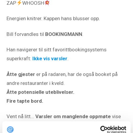
ZAP
WHOOSH
Energien knitrer. Kappen hans blusser opp.
Bill forvandles til
BOOKINGMANN
.
Han navigerer til sitt favorittbookingsystems
superkraft:
Ikke vis varsler
.
Åtte gjester
er på radaren, har de også booket på
andre restauranter i kveld.
Åtte potensielle uteblivelser.
Fire tapte bord.
Vent nå litt...
Varsler om manglende oppmøte
vise
de andre restaurantene hvor de har booket.