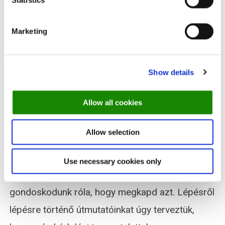
Statistics
Ezért kínálunk egy egyszerű és hatékony
Marketing
módszert a nyomon követés beállítására a
weboldaladon. Módszerünkkel pillanatok alatt
Show details
elkezdheted nyomon követni a vendégek
viselkedését.
Allow all cookies
A nyomon követés beállításához szükséges
Allow selection
eszközöket és útmutatókat biztosítunk
számodra. Akár egy önálló pixelt, akár a Google
Use necessary cookies only
Tag Managerrel való integrációt választod, mi
gondoskodunk róla, hogy megkapd azt. Lépésről
lépésre történő útmutatóinkat úgy terveztük,