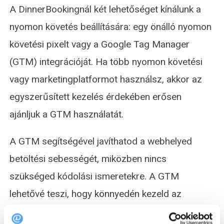
A DinnerBookingnál két lehetőséget kínálunk a
nyomon követés beállítására: egy önálló nyomon
követési pixelt vagy a Google Tag Manager
(GTM) integrációját. Ha több nyomon követési
vagy marketingplatformot használsz, akkor az
egyszerűsített kezelés érdekében erősen
ajánljuk a GTM használatát.
A GTM segítségével javíthatod a webhelyed
betöltési sebességét, miközben nincs
szükséged kódolási ismeretekre. A GTM
lehetővé teszi, hogy könnyedén kezeld az
összes nyomkövető kódot egy helyen, biztosítva