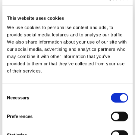
a pontosságot és a hatékonyságot.
This website uses cookies
We use cookies to personalise content and ads, to
provide social media features and to analyse our traffic.
We also share information about your use of our site with
our social media, advertising and analytics partners who
Nyomon követési eszközök és
may combine it with other information that you’ve
útmutatók
provided to them or that they’ve collected from your use
of their services.
A DinnerBookingnál segítjük az
étteremtulajdonosokat a sikerben. Célunk, hogy
Consent
Necessary
Selection
könnyen használható nyomon követési eszközök
és erőforrások biztosításával lehetővé tegyük,
Preferences
hogy adatvezérelt döntéseket hozz, és fejleszd a
vállalkozásodat.