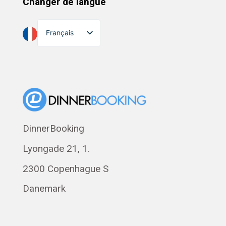
Changer de langue
Français
English
Dansk
Suomi
Norsk bokmål
Eesti
DinnerBooking
Polski
Lyongade 21, 1.
Svenska
Română
2300 Copenhague S
Magyar
Danemark
Русский