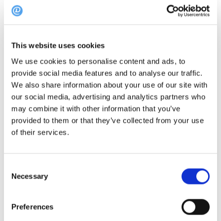
paiements pour les cartes cadeaux échangées dans
votre restaurant. Les paiements sont envoyés en
même temps que vos autres crédits et factures.
This website uses cookies
We use cookies to personalise content and ads, to
Les cartes cadeaux DinnerBooking
provide social media features and to analyse our traffic.
peuvent-elles être utilisées dans mon
We also share information about your use of our site with
our social media, advertising and analytics partners who
restaurant ?
may combine it with other information that you’ve
provided to them or that they’ve collected from your use
Oui, si vous décidez de les accepter.
of their services.
Des cartes cadeaux spécifiques à un
Consent
restaurant peuvent-elles être utilisées
Necessary
Selection
comme moyen de paiement pour mon
événement ?
Preferences