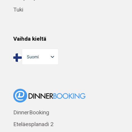
Tuki
Vaihda kieltä
Suomi
English
Dansk
Norsk bokmål
Eesti
Polski
DinnerBooking
Svenska
Eteläesplanadi 2
Français