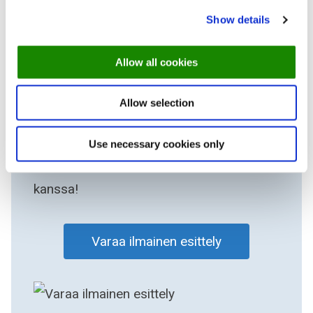
Show details
Haluatko opastetun
Allow all cookies
kierroksen yhden Euroopan
parhaiden
Allow selection
varausjärjestelmien kautta?
Use necessary cookies only
Varaa tapaaminen asiantuntijamme
kanssa!
Varaa ilmainen esittely