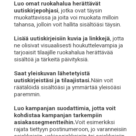
Luo omat ruokahalua herättävät
uutiskirjepohjasi
, jotka ovat täysin
muokattavissa ja joita voi muokata milloin
tahansa, jolloin voit hallita sisältöäsi täysin.
Lisää uutiskirjeisiin kuvia ja linkkejä
, jotta
ne olisivat visuaalisesti houkuttelevampia ja
tarjoaisit tilaajille ruokahalua herättävää
sisältöä ja tärkeitä päivityksiä.
Saat yleiskuvan lähetetyistä
uutiskirjeistäsi ja tilaajistasi.
Näin voit
räätälöidä sisältöäsi ja ymmärtää yleisöäsi
paremmin.
Luo kampanjan suodattimia, jotta voit
kohdistaa kampanjan tarkempiin
asiakassegmentteihin.
Voit esimerkiksi
rajata tiettyyn postinumeroon, jo varanneisiin