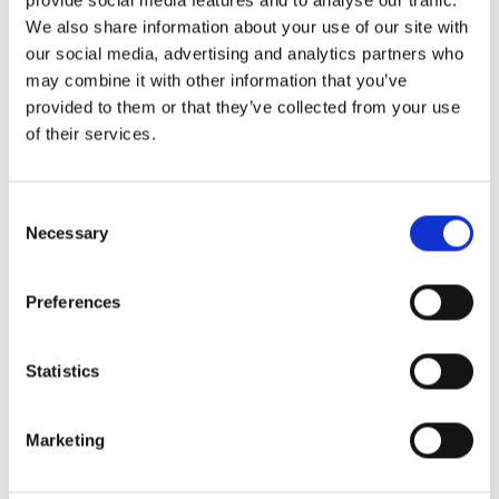
Tuo tilaajia muista
We also share information about your use of our site with
uutiskirjejärjestelmistä
our social media, advertising and analytics partners who
may combine it with other information that you’ve
Onko sinulla jo tilaajia toisessa
provided to them or that they’ve collected from your use
of their services.
uutiskirjejärjestelmässä? Voimme auttaa sinua
siirtämään tilaajasi järjestelmäämme, jotta kaikki
Consent
asiakkaasi olisivat yhdessä järjestelmässä!
Necessary
Selection
Uutiskirjejärjestelmämme voidaan lisätä mihin
Preferences
tahansa pakettiimme. Hinnat perustuvat kiinteään
kuukausihintaan riippuen siitä, kuinka monta
Statistics
uutiskirjeen tilaajaa sinulla on tietokannassasi.
Marketing