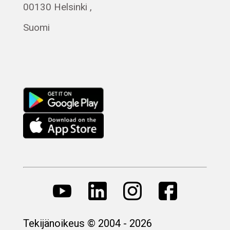
Română
00130 Helsinki ,
Magyar
Suomi
Русский
Tekijänoikeus © 2004 - 2026