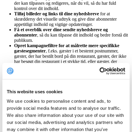
der kan tilpasses og redigeres, når du vil, så du har fuld
kontrol over dit indhold.
Tilføj billeder og links til dine nyhedsbreve
for at
skræddersy det visuelle udtryk og give dine abonnenter
appetitligt indhold og vigtige opdateringer.
Få et overblik over dine sendte nyhedsbreve og
abonnenter
, så du kan tilpasse dit indhold og bedre forstå dit
publikum.
Opret kampagnefiltre for at målrette mere specifikke
gæstesegmenter
, f.eks. gæster i et bestemt postnummer,
gæster, der har bestilt bord på din restaurant, gæster, der ikke
har besøgt din restaurant i et stykke tid, eller gæster, der
besøger din restaurant oftere.
Gæsterne kan tilmelde sig fra
This website uses cookies
bookingflowet
We use cookies to personalise content and ads, to
provide social media features and to analyse our traffic.
Med vores nyhedsbrevssystem kan gæsterne tilmelde sig din
restaurants nyhedsbrev direkte fra bookingflowet. Gæster, der
We also share information about your use of our site with
tilmelder sig, vil automatisk blive tilføjet til din mailingliste.
our social media, advertising and analytics partners who
may combine it with other information that you’ve
Det giver mange fordele at sende nyhedsbreve direkte fra din