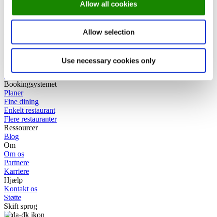
Allow all cookies
Vil du have en guidet tur gennem et af
Allow selection
Europas bedste bookingsystemer?
Book et møde med en af vores eksperter!
Use necessary cookies only
Book en gratis demo
Bookingsystemet
Planer
Fine dining
Enkelt restaurant
Flere restauranter
Ressourcer
Blog
Om
Om os
Partnere
Karriere
Hjælp
Kontakt os
Støtte
Skift sprog