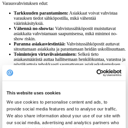
Varausvahvistuksen edut:
Tarkkuuden parantaminen:
Asiakkaat voivat vahvistaa
varauksen tiedot sähköpostilla, mikä vähentää
väärinkäsityksiä.
Vähennä no-showta:
Vahvistussähköpostit muistuttavat
asiakkaita vahvistamaan saapumisensa, mikä minimoi no-
show riskin.
Paranna asiakasviestintää:
Vahvistussähköpostit auttavat
sitouttamaan asiakkaita ja parantamaan heidän uskollisuuttaan.
Toimintojen virtaviivaistaminen:
Selkeä tieto
asiakasmäärästä auttaa hallitsemaan henkilökuntaa, varastoa ja
pöytäkarttoja tehokkaasti saumattoman asiakaskokemuksen
takaamiseksi.
Mukauta varausvahvistuspohjia
This website uses cookies
We use cookies to personalise content and ads, to
Varausjärjestelmämme avulla varausvahvistusominaisuuden
käyttöönotto ja käyttö on helppoa. Kun hyödynnät automaattista
provide social media features and to analyse our traffic.
varausvahvistusominaisuuttamme, päätät itse, milloin asiakkaille
We also share information about your use of our site with
lähetetään uusi vahvistuspyyntö. Lisäksi voit luoda omia
our social media, advertising and analytics partners who
mallipohjia, jotka ovat kirjoitettu ravintolasi tyylillä.