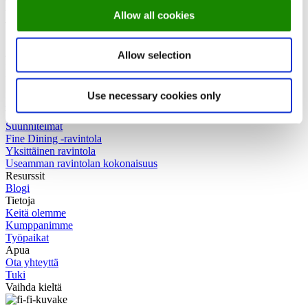
Esittelemme sinulle kaikki
Allow all cookies
varausjärjestelmän ominaisuudet!
Jokainen ravintola on yksilöllinen, joten olemme aina valmiita
Allow selection
näyttämään, miten järjestelmä voidaan räätälöidä juuri sinun
tarpeisiisi!
Use necessary cookies only
Varaa ilmainen esittely
Tuotteemme
Suunnitelmat
Fine Dining -ravintola
Yksittäinen ravintola
Useamman ravintolan kokonaisuus
Resurssit
Blogi
Tietoja
Keitä olemme
Kumppanimme
Työpaikat
Apua
Ota yhteyttä
Tuki
Vaihda kieltä