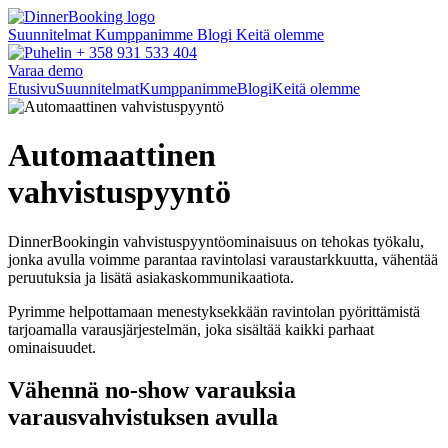
Suunnitelmat
Kumppanimme
Blogi
Keitä olemme
+ 358 931 533 404
Varaa demo
Etusivu
Suunnitelmat
Kumppanimme
Blogi
Keitä olemme
Automaattinen
vahvistuspyyntö
DinnerBookingin vahvistuspyyntöominaisuus on tehokas työkalu,
jonka avulla voimme parantaa ravintolasi varaustarkkuutta, vähentää
peruutuksia ja lisätä asiakaskommunikaatiota.
Pyrimme helpottamaan menestyksekkään ravintolan pyörittämistä
tarjoamalla varausjärjestelmän, joka sisältää kaikki parhaat
ominaisuudet.
Vähennä no-show varauksia
varausvahvistuksen avulla