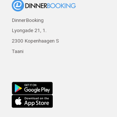
Norsk bokmål
Polski
DinnerBooking
Svenska
Lyongade 21, 1.
Français
Română
2300 Kopenhaagen S
Magyar
Taani
Русский