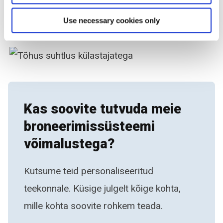
väärtustatuna ja et neile antakse asjakohast
Use necessary cookies only
teavet igas etapis.
Kas soovite tutvuda meie
broneerimissüsteemi
võimalustega?
Kutsume teid personaliseeritud
teekonnale. Küsige julgelt kõige kohta,
mille kohta soovite rohkem teada.