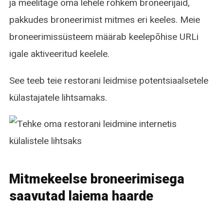
ja meelitage oma lehele rohkem broneerijaid,
pakkudes broneerimist mitmes eri keeles. Meie
broneerimissüsteem määrab keelepõhise URLi
igale aktiveeritud keelele.
See teeb teie restorani leidmise potentsiaalsetele
külastajatele lihtsamaks.
Mitmekeelse broneerimisega
saavutad laiema haarde