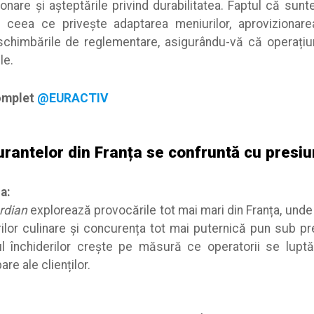
ionare și așteptările privind durabilitatea. Faptul că sun
 ceea ce privește adaptarea meniurilor, aprovizionare
 schimbările de reglementare, asigurându-vă că operațiu
le.
complet
@EURACTIV
urantelor din Franța se confruntă cu presiu
a:
rdian
explorează provocările tot mai mari din Franța, unde 
ilor culinare și concurența tot mai puternică pun sub pr
ul închiderilor crește pe măsură ce operatorii se lup
re ale clienților.