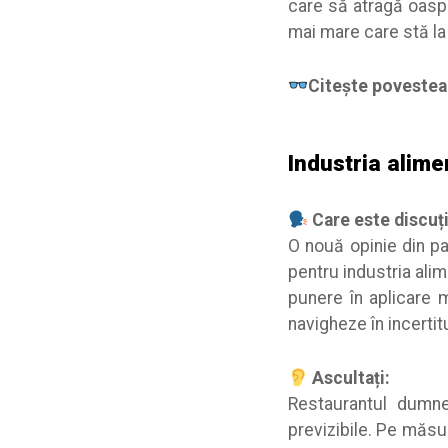
care să atragă oaspe
mai mare care stă la 
Citește poveste
Industria alime
Care este discuți
O nouă opinie din p
pentru industria alim
punere în aplicare m
navigheze în incertit
Ascultați:
Restaurantul dumne
previzibile. Pe măsur