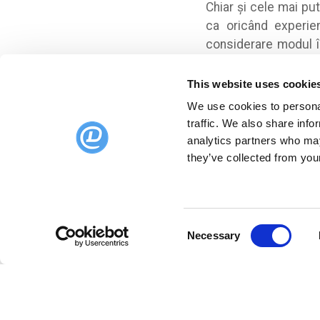
Chiar și cele mai pu
ca oricând experien
considerare modul în
serviciilor sau imp
schimbare rapidă.
This website uses cookie
We use cookies to personal
Citiți articolul 
traffic. We also share info
analytics partners who may
Am vorbit destul pe
they’ve collected from your
Vizitați
blog
pentru m
modelează industria 
Consent
Necessary
Selection