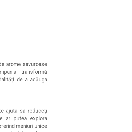
 de arome savuroase
ompania transformă
alități de a adăuga
te ajuta să reduceți
le ar putea explora
 oferind meniuri unice