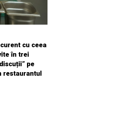
a curent cu ceea
te în trei
discuții” pe
în restaurantul