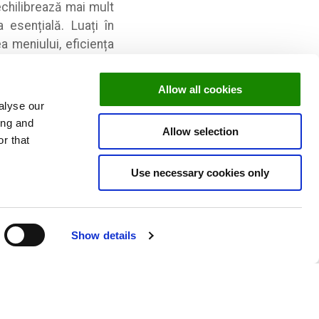
echilibrează mai mult
 esențială. Luați în
a meniului, eficiența
iv într-un peisaj în
Allow all cookies
alyse our
ing and
Allow selection
r that
Use necessary cookies only
tea tendințelor care
Show details