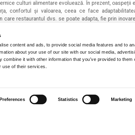
ternice culturi alimentare evoluează. În prezent, oaspeții 
ța, confortul și valoarea, ceea ce face adaptabilitatea
 care restaurantul dvs. se poate adapta, fie prin inovare
licarea digitală a clienților, pentru a rămâne competit
s
ise content and ads, to provide social media features and to an
complet
@TheGuardian
rmation about your use of our site with our social media, advertis
 combine it with other information that you’ve provided to them o
ntru astăzi.
 use of their services.
ai multe informații care să vă ajute să rămâneți în frun
restaurantelor.
Preferences
Statistics
Marketing