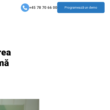
+45 78 70 66 00
Programează un demo
rea
omă