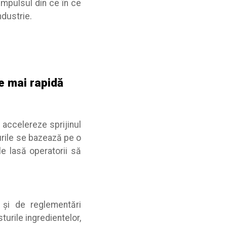
impulsul din ce în ce
ndustrie.
ne mai rapidă
accelereze sprijinul
turile se bazează pe o
le lasă operatorii să
 și de reglementări
turile ingredientelor,