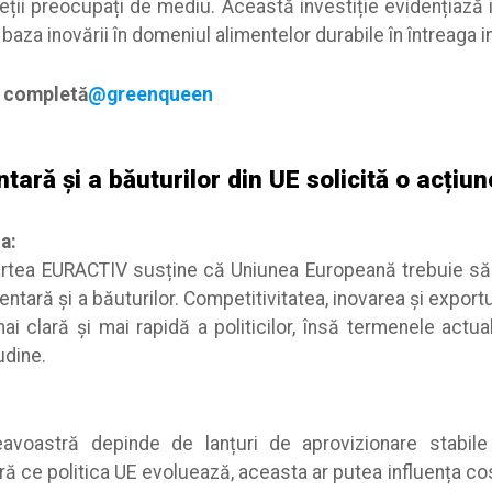
ții preocupați de mediu. Această investiție evidențiază 
baza inovării în domeniul alimentelor durabile în întreaga i
a completă
@greenqueen
ntară și a băuturilor din UE solicită o acțiu
a:
artea EURACTIV susține că Uniunea Europeană trebuie să 
entară și a băuturilor. Competitivitatea, inovarea și expor
ai clară și mai rapidă a politicilor, însă termenele actua
udine.
avoastră depinde de lanțuri de aprovizionare stabile
ă ce politica UE evoluează, aceasta ar putea influența cos