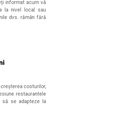
teți informat acum vă
a la nivel local sau
nile dvs. rămân fără
ni
creșterea costurilor,
esiune restaurantele
tă să se adapteze la