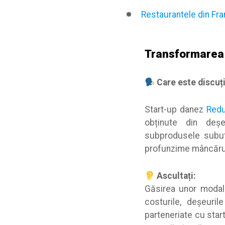
Restaurantele din Fr
Transformarea 
Care este discuți
Start-up danez
Red
obținute din deșe
subprodusele subut
profunzime mâncăruri
Ascultați:
Găsirea unor modalit
costurile, deșeuri
parteneriate cu start