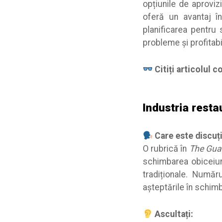
opțiunile de aproviz
oferă un avantaj în
planificarea pentru
probleme și profitabi
Citiți articolul 
Industria resta
Care este discuți
O rubrică în
The Gua
schimbarea obiceiur
tradiționale. Număr
așteptările în schimba
Ascultați: