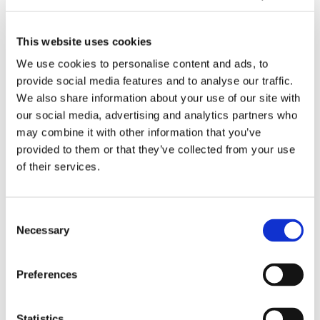
derniers peuvent ensuite effectuer la transaction en
utilisant leur méthode de paiement par carte
This website uses cookies
We use cookies to personalise content and ads, to
préférée, ce qui garantit un processus de paiement
provide social media features and to analyse our traffic.
simple et sécurisé.
We also share information about your use of our site with
our social media, advertising and analytics partners who
may combine it with other information that you’ve
provided to them or that they’ve collected from your use
of their services.
Avantages de l'utilisation des
Consent
Necessary
dépôts de réservation
Selection
Assurez la confirmation et minimiser les
Preferences
absences pour les grandes fêtes et les repas de
groupe.
Statistics