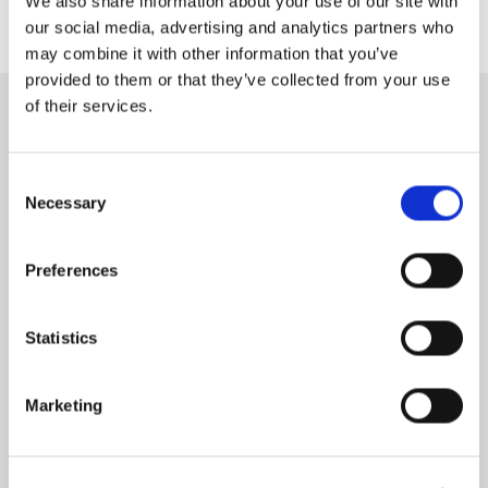
We also share information about your use of our site with
our social media, advertising and analytics partners who
may combine it with other information that you’ve
provided to them or that they’ve collected from your use
of their services.
Tuotteemme
Consent
Necessary
Selection
Suunnitelmat
Fine Dining -ravintola
Preferences
Yksittäinen ravintola
Statistics
Useamman ravintolan kokonaisuus
Marketing
Resurssit