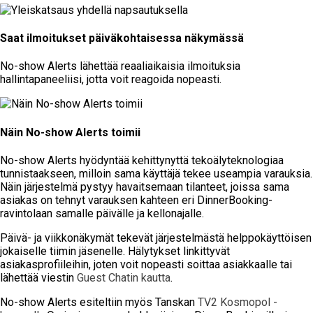
Saat ilmoitukset päiväkohtaisessa näkymässä
No-show Alerts lähettää reaaliaikaisia ilmoituksia
hallintapaneeliisi, jotta voit reagoida nopeasti.
Näin No-show Alerts toimii
No-show Alerts hyödyntää kehittynyttä tekoälyteknologiaa
tunnistaakseen, milloin sama käyttäjä tekee useampia varauksia.
Näin järjestelmä pystyy havaitsemaan tilanteet, joissa sama
asiakas on tehnyt varauksen kahteen eri DinnerBooking-
ravintolaan samalle päivälle ja kellonajalle.
Päivä- ja viikkonäkymät tekevät järjestelmästä helppokäyttöisen
jokaiselle tiimin jäsenelle. Hälytykset linkittyvät
asiakasprofiileihin, joten voit nopeasti soittaa asiakkaalle tai
lähettää viestin
Guest Chatin kautta
.
No-show Alerts esiteltiin myös Tanskan
TV2 Kosmopol -