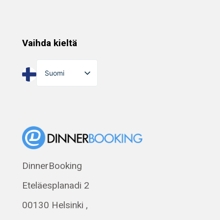
Vaihda kieltä
Suomi
English
Dansk
Norsk bokmål
Eesti
Polski
DinnerBooking
Svenska
Eteläesplanadi 2
Français
Română
00130 Helsinki ,
Magyar