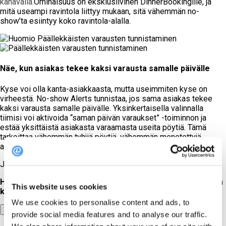
kanavalla.
Ominaisuus on eksklusiivinen DinnerBookingille, ja
mitä useampi ravintola liittyy mukaan, sitä vähemmän no-
show’ta esiintyy koko ravintola-alalla.
Näe, kun asiakas tekee kaksi varausta samalle päivälle
Kyse voi olla kanta-asiakkaasta, mutta useimmiten kyse on
virheestä. No-show Alerts tunnistaa, jos sama asiakas tekee
kaksi varausta samalle päivälle. Yksinkertaisella valinnalla
tiimisi voi aktivoida “saman päivän varaukset” -toiminnon ja
estää yksittäistä asiakasta varaamasta useita pöytiä. Tämä
tarkoittaa vähemmän tyhjiä pöytiä, vähemmän menetettyjä
asiakaspaikkoja ja enemmän liikevaihtoa per kattaus.
Joten... mitä enää odotat?
Haluatko suojata suuremman osan liikevaihtoasi jokaisella
This website uses cookies
kattauksella?
We use cookies to personalise content and ads, to
Varaa demo nyt
provide social media features and to analyse our traffic.