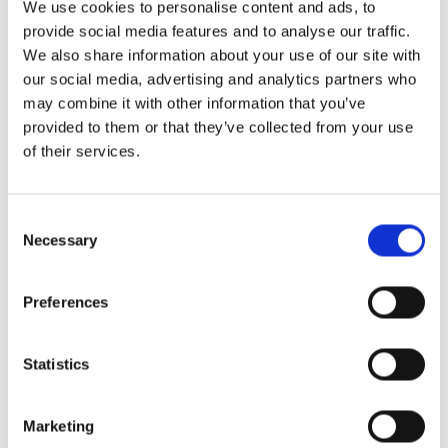
We use cookies to personalise content and ads, to
provide social media features and to analyse our traffic.
We also share information about your use of our site with
our social media, advertising and analytics partners who
may combine it with other information that you’ve
Fine Dining
provided to them or that they’ve collected from your use
of their services.
Öka dina intäkter genom att undvika no-shows,
skapa väntelistor online och skräddarsy ditt
Consent
bokningsflöde efter din restaurangs koncept.
Necessary
Selection
Preferences
Läs mer
Statistics
Marketing