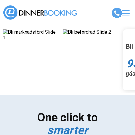
Bli marknadsf
till
935,000
gäster per må
One click to
smarter