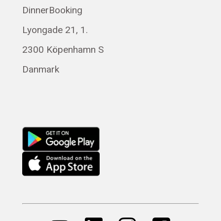
DinnerBooking
Polski
Lyongade 21, 1.
Français
Română
2300 Köpenhamn S
Magyar
Danmark
Русский