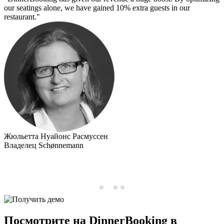
our seatings alone, we have gained 10% extra guests in our
р
restaurant."
п
к
э
D
п
Жюльетта Нуайонс Расмуссен
Владелец Schønnemann
К
Посмотрите на DinnerBooking в