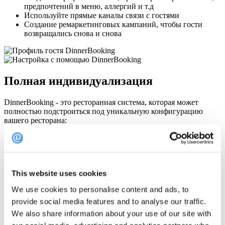
предпочтений в меню, аллергий и т.д
Используйте прямые каналы связи с гостями
Создание ремаркетинговых кампаний, чтобы гости
возвращались снова и снова
Полная индивидуализация
DinnerBooking - это ресторанная система, которая может
полностью подстроиться под уникальную конфигурацию
вашего ресторана:
Полный контроль над внешним видом и атмосферой
вашего гостевого путешествия
Настраивать продолжительность бронирования для
различных частей дня
This website uses cookies
Соответствие расстановки столов в ресторане и
заполнение мест в предпочтительном порядке
We use cookies to personalise content and ads, to
provide social media features and to analyse our traffic.
Показать свой ресторан тысячам
We also share information about your use of our site with
потенциальных гостей