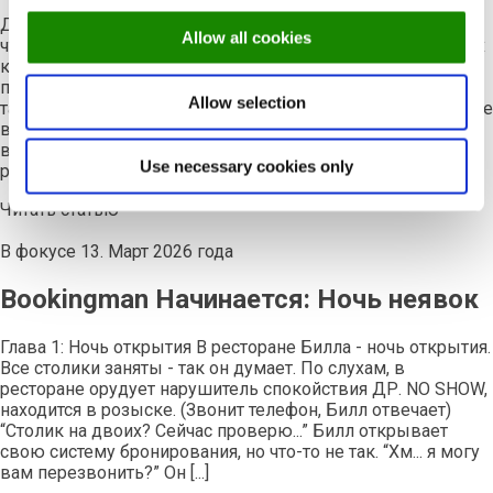
Добро пожаловать в Restaurant Talk - быстрый обзор того,
Allow all cookies
что происходит в ресторанном мире в этом месяце. В трех
коротких новостных фрагментах здесь собраны
последние новости, которые вам необходимо знать, а
Allow selection
также сведения, которые вы можете взять на вооружение
в своем ресторане. Быстрые ссылки Перейти к нужной
вам истории
Вредит ли еда на вынос марже вашего
Use necessary cookies only
ресторана? Как растет [...].
Читать статью
В фокусе
13. Март 2026 года
Bookingman Начинается: Ночь неявок
Глава 1: Ночь открытия В ресторане Билла - ночь открытия.
Все столики заняты - так он думает. По слухам, в
ресторане орудует нарушитель спокойствия ДР. NO SHOW,
находится в розыске. (Звонит телефон, Билл отвечает)
“Столик на двоих? Сейчас проверю...” Билл открывает
свою систему бронирования, но что-то не так. “Хм... я могу
вам перезвонить?” Он [...]