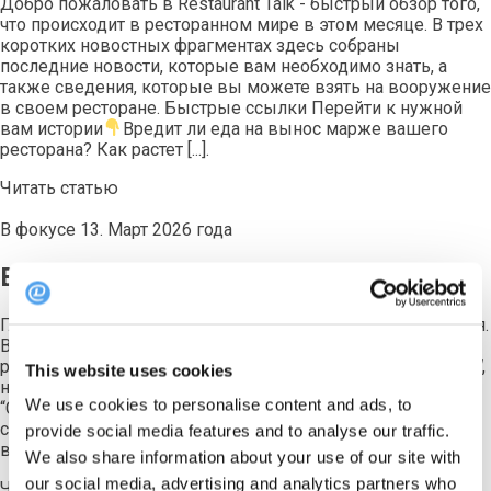
Добро пожаловать в Restaurant Talk - быстрый обзор того,
что происходит в ресторанном мире в этом месяце. В трех
коротких новостных фрагментах здесь собраны
последние новости, которые вам необходимо знать, а
также сведения, которые вы можете взять на вооружение
в своем ресторане. Быстрые ссылки Перейти к нужной
вам истории
Вредит ли еда на вынос марже вашего
ресторана? Как растет [...].
Читать статью
В фокусе
13. Март 2026 года
Bookingman Начинается: Ночь неявок
Глава 1: Ночь открытия В ресторане Билла - ночь открытия.
Все столики заняты - так он думает. По слухам, в
ресторане орудует нарушитель спокойствия ДР. NO SHOW,
This website uses cookies
находится в розыске. (Звонит телефон, Билл отвечает)
We use cookies to personalise content and ads, to
“Столик на двоих? Сейчас проверю...” Билл открывает
свою систему бронирования, но что-то не так. “Хм... я могу
provide social media features and to analyse our traffic.
вам перезвонить?” Он [...]
We also share information about your use of our site with
our social media, advertising and analytics partners who
Читать статью