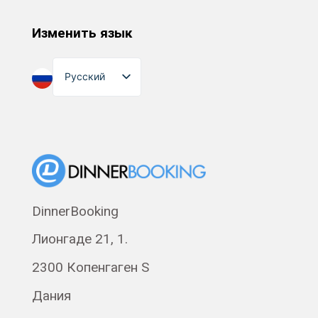
Изменить язык
Русский
English
Dansk
Suomi
Norsk bokmål
Eesti
DinnerBooking
Polski
Лионгаде 21, 1.
Svenska
Français
2300 Копенгаген S
Română
Дания
Magyar