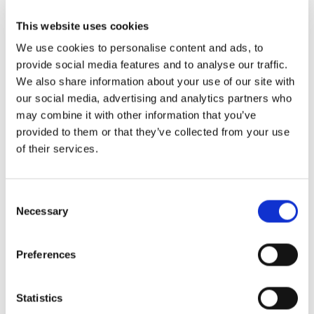
преданные гости, которые заполнят ваши
столы и увеличат ваш доход.
This website uses cookies
We use cookies to personalise content and ads, to
Еще одна удивительная особенность
provide social media features and to analyse our traffic.
We also share information about your use of our site with
мероприятий заключается в том, что вам
our social media, advertising and analytics partners who
придется беспокоиться о меньшем количестве
may combine it with other information that you’ve
неявок. Никто их не видит, но неявки - это
provided to them or that they’ve collected from your use
дорогостоящая проблема, потому что из-за них
of their services.
пустуют столы, а рестораны теряют время и
отличную еду. Тратить что-либо впустую очень
Consent
обидно, особенно когда этого можно избежать.
Necessary
Selection
Когда гости забронируют столик на вашу
Preferences
дегустацию вин, кекс-бонанзу или вечер мезе с
джазовым привкусом, они начнут с нетерпением
Statistics
ждать момента завершения бронирования,