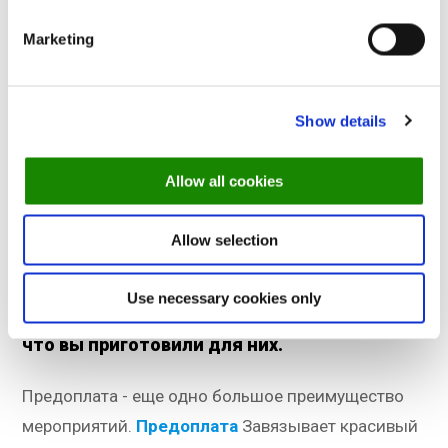
другими словами, они почувствуют себя
Marketing
приверженцами.
7. Продавайте предоплаченные
Show details
билеты на мероприятия в вашем
Allow all cookies
ресторане
Продавайте билеты! Гости с радостью
Allow selection
заплатят за впечатления, которые будут
ждать с нетерпением. Они без колебаний
Use necessary cookies only
заплатят заранее, когда прочитают о том,
что вы приготовили для них.
Предоплата - еще одно большое преимущество
мероприятий.
Предоплата
Завязывает красивый