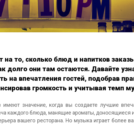
 на то, сколько блюд и напитков заказ
ак долго они там остаются. Давайте узн
ь на впечатления гостей, подобрав пр
нсировав громкость и учитывая темп м
в имеют значение, когда вы создаете лучшие впеч
одача каждого блюда, манящие ароматы, доносящиеся и
терьера вашего ресторана. Но музыка играет более в