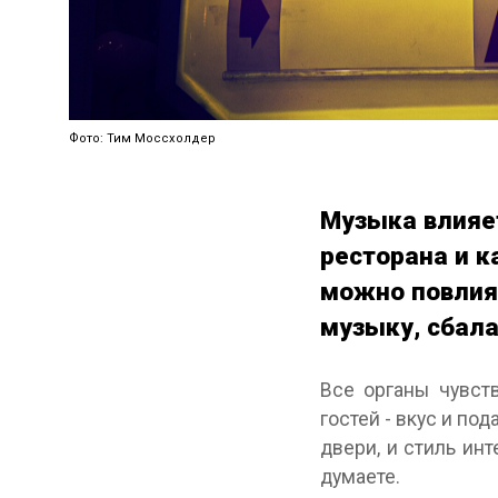
Фото: Тим Моссхолдер
Музыка влияет
ресторана и к
можно повлият
музыку, сбала
Все органы чувст
гостей - вкус и п
двери, и стиль ин
думаете.