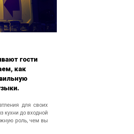
ывают гости
аем, как
авильную
узыки.
атления для своих
з кухни до входной
ажную роль, чем вы