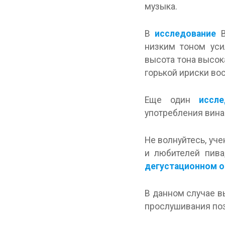
музыка.
В
исследование
В
низким тоном уси
высота тона высок
горькой ириски во
Еще один
иссле
употребления вина
Не волнуйтесь, уч
и любителей пив
дегустационном о
В данном случае в
прослушивания поз