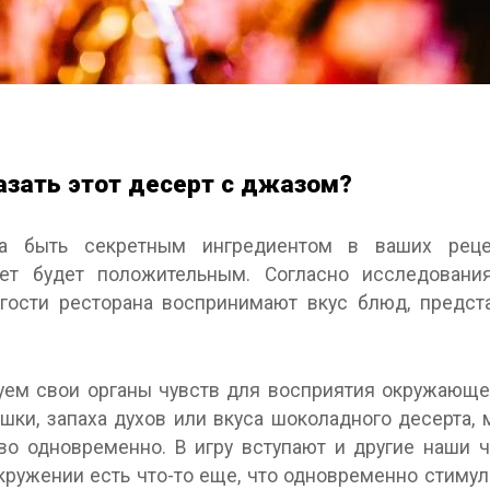
азать этот десерт с джазом?
а быть секретным ингредиентом в ваших реце
вет будет положительным. Согласно исследовани
к гости ресторана воспринимают вкус блюд, предс
уем свои органы чувств для восприятия окружающег
ашки, запаха духов или вкуса шоколадного десерта,
во одновременно. В игру вступают и другие наши ч
ружении есть что-то еще, что одновременно стимул