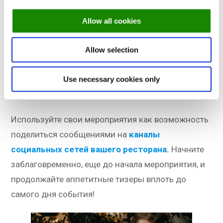
Ваши сотрудники украшают елку, покупают
конфетти или надувают серебряные шары для
Allow all cookies
новогодней вечеринки? Сфотографируйте их и
используйте в качестве тизера к событию.
Allow selection
Фотографии с мероприятий этого года - отличный
маркетинговый материал для рождественских и
Use necessary cookies only
новогодних мероприятий следующего года.
Используйте свои мероприятия как возможность
поделиться сообщениями на
каналы
социальных сетей вашего ресторана
.
Начните
заблаговременно, еще до начала мероприятия, и
продолжайте аппетитные тизеры вплоть до
самого дня события!