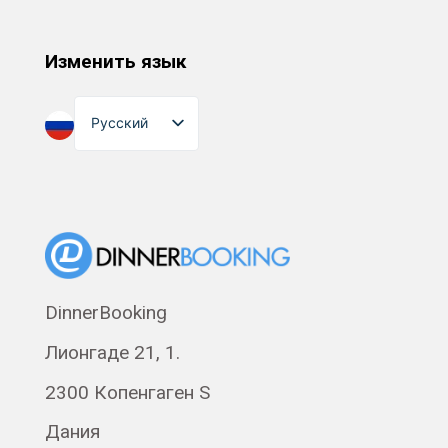
Изменить язык
Русский
English
Dansk
Suomi
Norsk bokmål
Eesti
DinnerBooking
Polski
Лионгаде 21, 1.
Svenska
Français
2300 Копенгаген S
Română
Дания