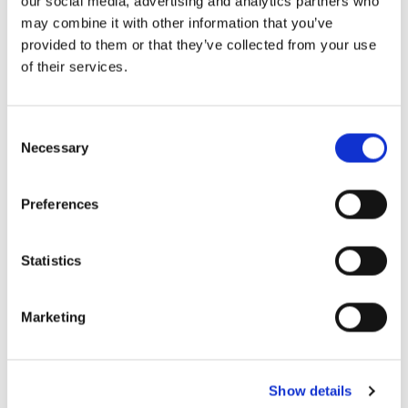
our social media, advertising and analytics partners who
may combine it with other information that you’ve
Естественно, в декабре вы все равно будете
provided to them or that they’ve collected from your use
ходить в ресторан, но мероприятия помогут вам
of their services.
привлечь больше гостей и упростить рабочий
процесс в определенные дни.
Consent
Necessary
Selection
4: Рождественские и новогодние
мероприятия - отличный вариант для
Preferences
маркетинговых материалов
Statistics
Когда вы проводите мероприятие, будь то
Рождество, Новый год или что-то совершенно
Marketing
другое, делайте фотографии! Фотографии еды,
рождественских украшений и снимки,
передающие настроение вашего мероприятия.
Show details