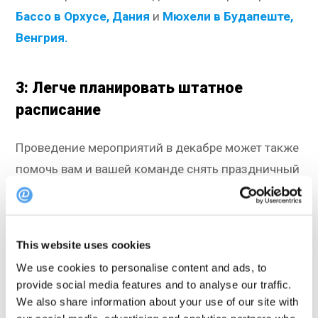
Бассо в Орхусе, Дания
и
Мюхели в Будапеште,
Венгрия
.
3: Легче планировать штатное
расписание
Проведение мероприятий в декабре может также
помочь вам и вашей команде снять праздничный
стресс. Имея конкретное количество проданных
билетов и меню, разработанное специально для
мероприятия, проще рассчитать необходимый
This website uses cookies
персонал и придерживаться графика. Кроме того,
We use cookies to personalise content and ads, to
если вы проводите подобные мероприятия
provide social media features and to analyse our traffic.
несколько раз, повара, официанты и другие
We also share information about your use of our site with
сотрудники вскоре будут знать, как действовать.