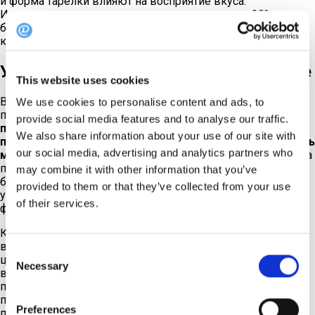
и форма тарелки влияют на восприятие вкуса.
Исследование показало, что люди ощущали на 20%
больше сладости и на 30% больше интенсивности вкуса,
когда ели чизкейк, поданный на белой круглой тарелке.
Употреблять цветные чипсы сложнее
This website uses cookies
Введение необычных цветов влияет на потребление
We use cookies to personalise content and ads, to
пищи.
Исследование 2012 года
показал, что
Красочные
provide social media features and to analyse our traffic.
продукты питания могут повысить осведомленность о
We also share information about your use of our site with
потреблении, что приведет к тому, что люди будут есть
our social media, advertising and analytics partners who
меньше.
Осознанность потребления - это состояние, когда
потребитель осознает, какую пищу он потребляет, а не ест
may combine it with other information that you’ve
бездумно. Исследование проводилось дважды, группы
provided to them or that they’ve collected from your use
участников ели чипсы из трубочки во время просмотра
of their services.
фильма.
Контрольная группа потребляла чипсы обычного цвета, а
вторая группа из обоих исследований - чипсы красного
Consent
цвета, вводимые через определенные промежутки
Necessary
Selection
времени. Группа, употреблявшая красные чипсы,
потребляла менее 50 % от контрольной группы. Эксперты
предположили следующие причины снижения
Preferences
потребления: