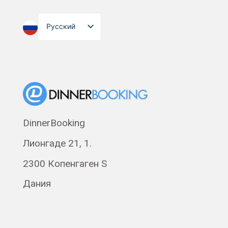
Русский
English
Dansk
Suomi
Norsk bokmål
Eesti
DinnerBooking
Polski
Лионгаде 21, 1.
Svenska
Français
2300 Копенгаген S
Română
Дания
Magyar