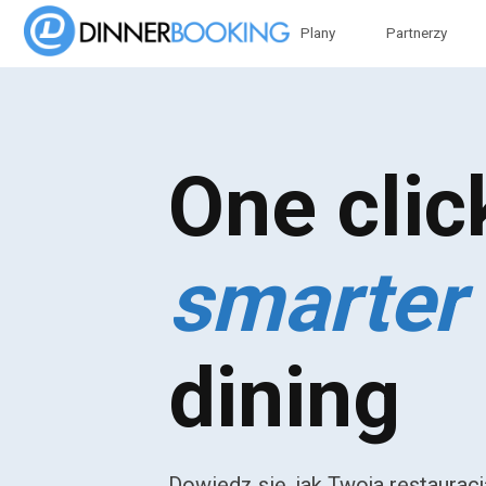
Plany
Partnerzy
One clic
smarter
dining
Dowiedz się, jak Twoja restauracj