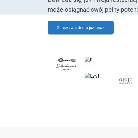
może osiągnąć swój pełny potenc
Zarezerwuj demo już teraz