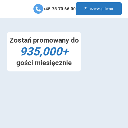
+45 78 70 66 00
Zarezerwuj demo
Zostań promowany do
935,000+
gości miesięcznie