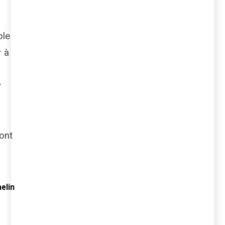
ble
r à
r
sont
elin