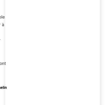
ble
r à
r
sont
elin