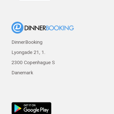
English
Dansk
Suomi
Norsk bokmål
Eesti
DinnerBooking
Polski
Lyongade 21, 1.
Svenska
Română
2300 Copenhague S
Magyar
Danemark
Русский