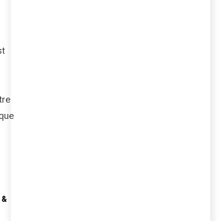
st
tre
 que
 &