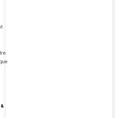
st
tre
 que
 &