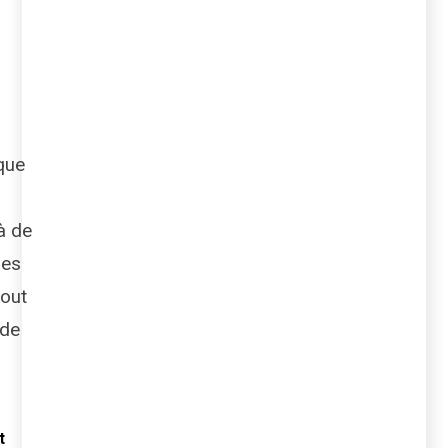
que
 à de
les
tout
 de
t