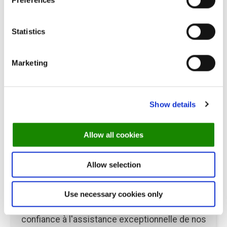
Preferences
Statistics
Marketing
Show details
Allow all cookies
Plusieurs restaurants
Allow selection
Bénéficiez d'une vue d'ensemble des
Use necessary cookies only
réservations dans tous vos restaurants, faites
confiance à l'assistance exceptionnelle de nos