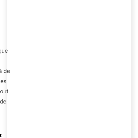
que
 à de
les
tout
 de
t