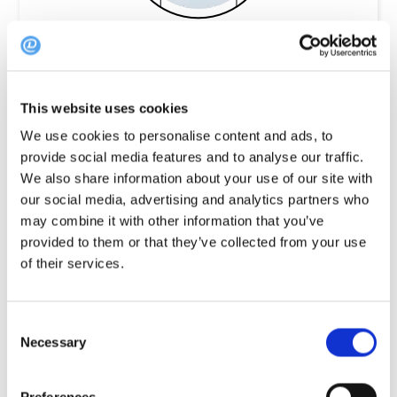
Un seul restaurant
This website uses cookies
We use cookies to personalise content and ads, to
Attirez davantage de clients en offrant à vos
provide social media features and to analyse our traffic.
visiteurs une expérience de réservation
We also share information about your use of our site with
our social media, advertising and analytics partners who
simplifiée, des rappels personnalisés et une
may combine it with other information that you’ve
communication ciblée.
provided to them or that they’ve collected from your use
of their services.
Consent
Necessary
Selection
En savoir plus