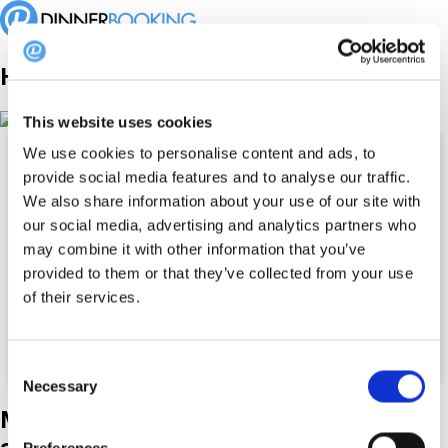
Hanki kaikki tiedot vain 30 minuutissa!
This website uses cookies
We use cookies to personalise content and ads, to
provide social media features and to analyse our traffic.
Keskustele
We also share information about your use of our site with
markkinointiasiantuntija
our social media, advertising and analytics partners who
may combine it with other information that you’ve
Etunimi *
Sähköposti *
provided to them or that they’ve collected from your use
Puhelinnumero *
of their services.
+45
Ravintolan nimi
Consent
Necessary
Selection
Meidän
vierasalustamme
avulla voit tavoittaa....