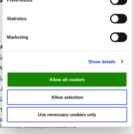
Preferences
190,000+ sähköpostitilaajaa
Statistics
30K+ kuukausittaista blogin kävijää
20.000+ sosiaalisen median seuraajaa
Marketing
Asiantuntijamme
Show details
Mads
Allow all cookies
Joonas
Allow selection
Triin
Use necessary cookies only
Puhumme
Lisätietoja varausjärjestelmästämme