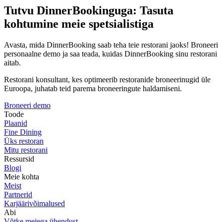
Tutvu DinnerBookinguga: Tasuta
kohtumine meie spetsialistiga
Avasta, mida DinnerBooking saab teha teie restorani jaoks! Broneeri
personaalne demo ja saa teada, kuidas DinnerBooking sinu restorani
aitab.
Restorani konsultant, kes optimeerib restoranide broneerinugid üle
Euroopa, juhatab teid parema broneeringute haldamiseni.
Broneeri demo
Toode
Plaanid
Fine Dining
Üks restoran
Mitu restorani
Ressursid
Blogi
Meie kohta
Meist
Partnerid
Karjäärivõimalused
Abi
Võtke meiega ühendust