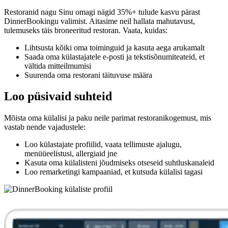
Restoranid nagu Sinu omagi nägid 35%+ tulude kasvu pärast
DinnerBookingu valimist. Aitasime neil hallata mahutavust,
tulemuseks täis broneeritud restoran. Vaata, kuidas:
Lihtsusta kõiki oma toiminguid ja kasuta aega arukamalt
Saada oma külastajatele e-posti ja tekstisõnumiteateid, et
vältida mitteilmumisi
Suurenda oma restorani täituvuse määra
Loo püsivaid suhteid
Mõista oma külalisi ja paku neile parimat restoranikogemust, mis
vastab nende vajadustele:
Loo külastajate profiilid, vaata tellimuste ajalugu,
menüüeelistusi, allergiaid jne
Kasuta oma külalisteni jõudmiseks otseseid suhtluskanaleid
Loo remarketingi kampaaniad, et kutsuda külalisi tagasi