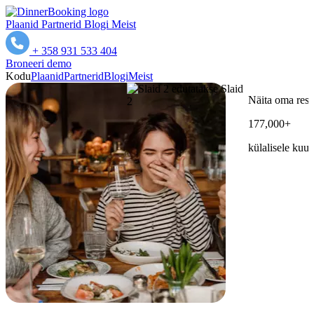
Plaanid
Partnerid
Blogi
Meist
+ 358 931 533 404
Broneeri demo
Kodu
Plaanid
Partnerid
Blogi
Meist
Näita oma restorani
177,000+
külalisele kuus