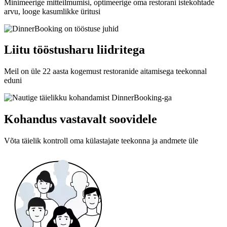
Minimeerige mitteilmumisi, optimeerige oma restorani istekohtade
arvu, looge kasumlikke üritusi
Liitu tööstusharu liidritega
Meil on üle 22 aasta kogemust restoranide aitamisega teekonnal
eduni
Kohandus vastavalt soovidele
Võta täielik kontroll oma külastajate teekonna ja andmete üle