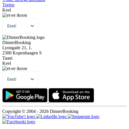
Toetus
Keel
Eesti
English
DinnerBooking
Dansk
Lyongade 21, 1.
2300 Kopenhaagen S
Suomi
Taani
Keel
Norsk bokmål
Polski
Eesti
Svenska
English
Français
Dansk
Română
Suomi
Magyar
Copyright © 2004 - 2026 DinnerBooking
Norsk bokmål
Русский
Polski